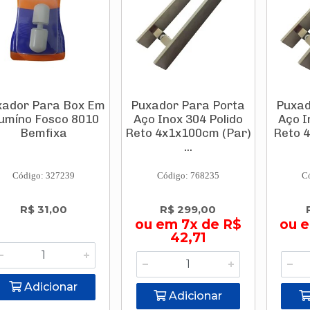
xador Para Box Em
Puxador Para Porta
Puxad
lumíno Fosco 8010
Aço Inox 304 Polido
Aço I
Bemfixa
Reto 4x1x100cm (Par)
Reto 
...
Código: 327239
Código: 768235
C
R$ 31,00
R$ 299,00
ou em 7x de R$
ou 
42,71
Adicionar
Adicionar