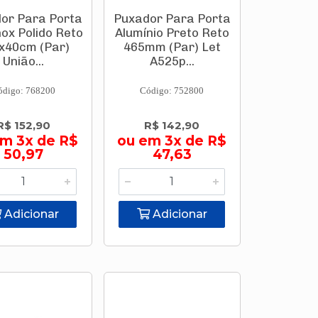
or Para Porta
Puxador Para Porta
ox Polido Reto
Alumínio Preto Reto
x40cm (Par)
465mm (Par) Let
União...
A525p...
ódigo: 768200
Código: 752800
R$ 152,90
R$ 142,90
em 3x de R$
ou em 3x de R$
50,97
47,63
Adicionar
Adicionar