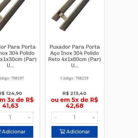
or Para Porta
Puxador Para Porta
nox 304 Polido
Aço Inox 304 Polido
4x1x30cm (Par)
Reto 4x1x60cm (Par)
U...
U...
ódigo: 768197
Código: 768219
R$ 124,90
R$ 213,40
em 3x de R$
ou em 5x de R$
41,63
42,68
Adicionar
Adicionar