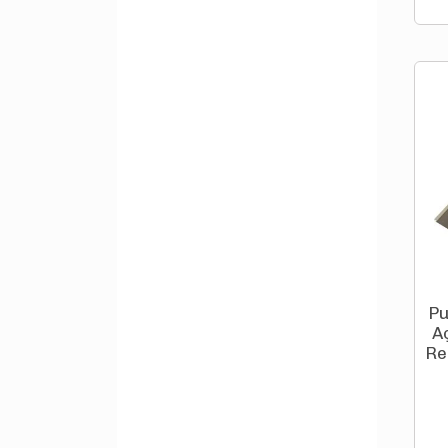
Pu
A
Re