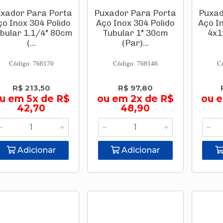
xador Para Porta
Puxador Para Porta
Puxad
ço Inox 304 Polido
Aço Inox 304 Polido
Aço In
bular 1.1/4" 80cm
Tubular 1" 30cm
4x1
(...
(Par)...
Código: 768170
Código: 768146
C
R$ 213,50
R$ 97,80
u em 5x de R$
ou em 2x de R$
ou 
42,70
48,90
Adicionar
Adicionar