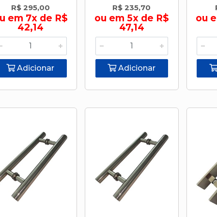
R$ 295,00
R$ 235,70
u em 7x de R$
ou em 5x de R$
ou 
42,14
47,14
Adicionar
Adicionar