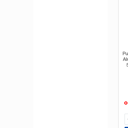
Pu
Al
o