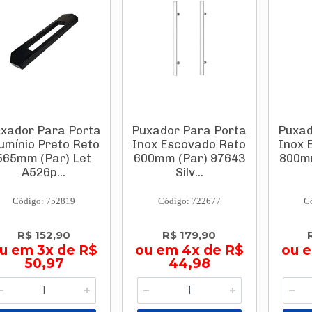
xador Para Porta
Puxador Para Porta
Puxad
umínio Preto Reto
Inox Escovado Reto
Inox 
565mm (Par) Let
600mm (Par) 97643
800m
A526p...
Silv...
Código: 752819
Código: 722677
C
R$ 152,90
R$ 179,90
u em 3x de R$
ou em 4x de R$
ou e
50,97
44,98