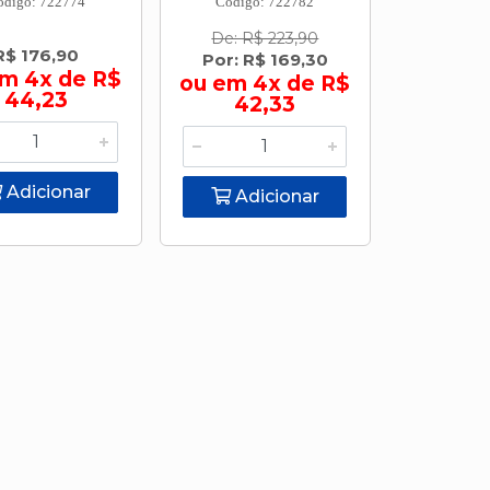
ódigo: 722774
Código: 722782
De: R$ 223,90
R$ 176,90
Por: R$ 169,30
m 4x de R$
ou em 4x de R$
44,23
42,33
Adicionar
Adicionar