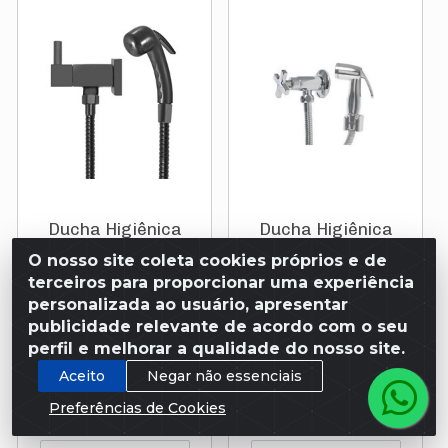
Ducha Higiênica
Ducha Higiênica
Metal 1/4 Volta Flex
Metal 1/4 Volta Gella
O nosso site coleta cookies próprios e de
1,20m Lucca Black
Monza 1984 Sigma
terceiros para proporcionar uma experiência
1984 ...
personalizada ao usuário, apresentar
publicidade relevante de acordo com o seu
Código: 794694
Código: 725390
perfil e melhorar a qualidade do nosso site.
Aceito
Negar não essenciais
R$ 299,00
R$ 199,90
ou em 7x de R$
ou em 4x de R$
Preferências de Cookies
42,71
49,98