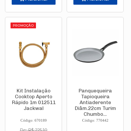
PROMOÇÃO
Kit Instalação
Panquequeira
Cooktop Aperto
Tapioqueira
Rápido 1m 012511
Antiaderente
Jackwal
Diâm.22cm Turim
Chumbo...
Código: 670189
Código: 770442
De: R$ 225,10