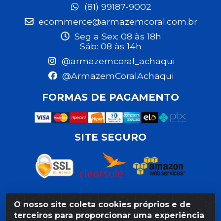
(81) 99187-9002
ecommerce@armazemcoral.com.br
Seg a Sex: 08 às 18h
Sáb: 08 às 14h
@armazemcoral_achaqui
@ArmazemCoralAchaqui
FORMAS DE PAGAMENTO
SITE SEGURO
O nosso site coleta cookies próprios e de
Razão Social: Armazém Coral LTDA - Rua da Praia, 103 -
terceiros para proporcionar uma experiência