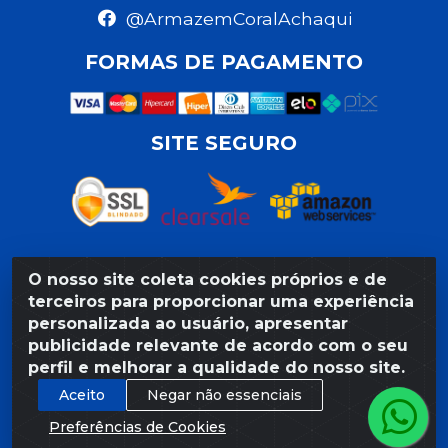
@ArmazemCoralAchaqui
FORMAS DE PAGAMENTO
SITE SEGURO
O nosso site coleta cookies próprios e de
Razão Social: Armazém Coral LTDA - Rua da Praia, 103 -
terceiros para proporcionar uma experiência
São José - Recife/PE - CEP 50020-550 - CNPJ
personalizada ao usuário, apresentar
11.623.188/0027-80
publicidade relevante de acordo com o seu
perfil e melhorar a qualidade do nosso site.
Aceito
Negar não essenciais
Preferências de Cookies