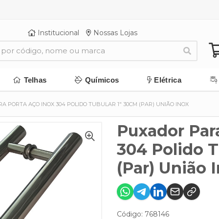
Institucional
Nossas Lojas
Telhas
Químicos
Elétrica
A PORTA AÇO INOX 304 POLIDO TUBULAR 1" 30CM (PAR) UNIÃO INOX
Puxador Par
304 Polido T
(Par) União 
Código: 768146