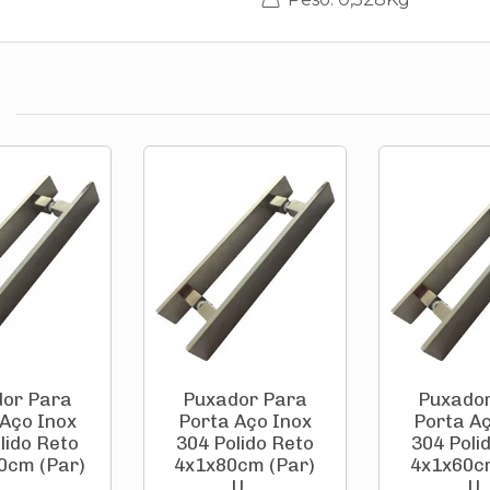
or Para
Puxador Para
Puxado
 Aço Inox
Porta Aço Inox
Porta Aç
lido Reto
304 Polido Reto
304 Poli
0cm (Par)
4x1x80cm (Par)
4x1x60c
...
U...
U..