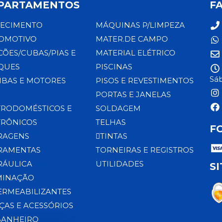
PARTAMENTOS
F
ECIMENTO
MÁQUINAS P/LIMPEZA
OMOTIVO
MATER.DE CAMPO
CÕES/CUBAS/PIAS E
MATERIAL ELÉTRICO
QUES
PISCINAS
Sáb
BAS E MOTORES
PISOS E REVESTIMENTOS
PORTAS E JANELAS
TRODOMÉSTICOS E
SOLDAGEM
TRÔNICOS
TELHAS
F
RAGENS
TINTAS
RAMENTAS
TORNEIRAS E REGISTROS
RÁULICA
UTILIDADES
S
MINAÇÃO
ERMEABILIZANTES
ÇAS E ACESSÓRIOS
BANHEIRO