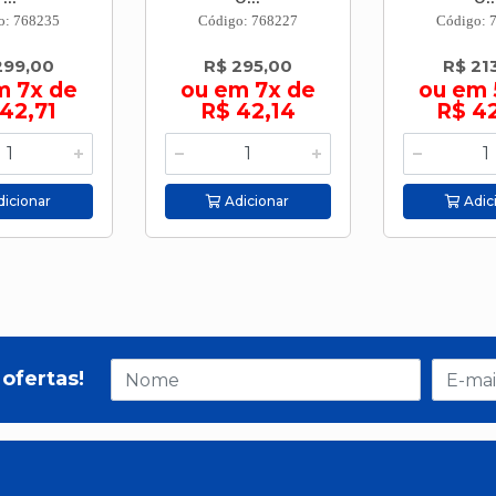
o: 768235
Código: 768227
Código: 
299,00
R$ 295,00
R$ 21
m 7x de
ou em 7x de
ou em 
42,71
R$ 42,14
R$ 4
icionar
Adicionar
Adic
ofertas!