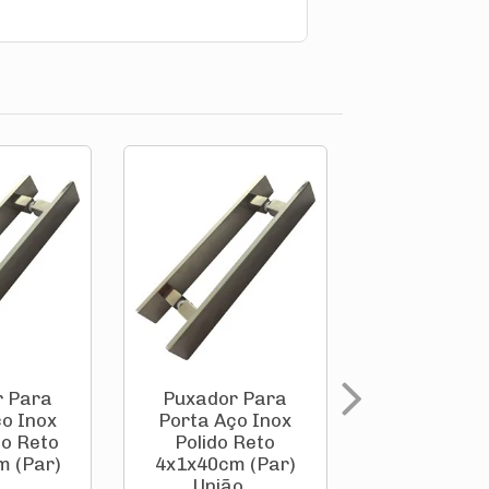
r Para
Puxador Para
Puxador 
o Inox
Porta Aço Inox
Porta Aço 
do Reto
Polido Reto
304 Polido
m (Par)
4x1x40cm (Par)
4x1x30cm 
.
União...
U...