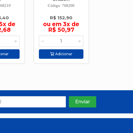
768219
Código: 768200
Código: 768
3,40
R$ 152,90
R$ 124,
5x de
ou em 3x de
ou em 3
2,68
R$ 50,97
R$ 41,
ionar
Adicionar
Adicion