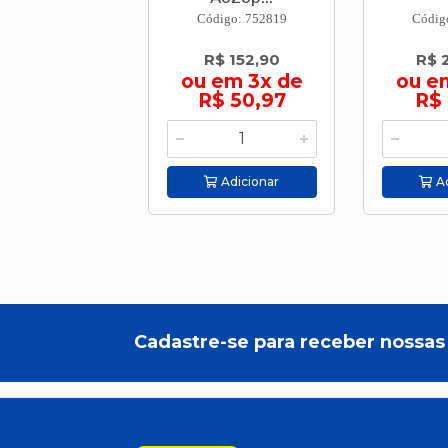
Código: 752819
Códig
R$ 152,90
R$ 
ou em 3x de
ou e
R$ 50,97
R$ 
Adicionar
Ad
Cadastre-se para receber nossas 