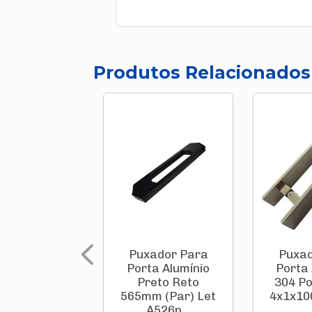
Produtos Relacionados
Puxador Para
Puxad
Porta Alumínio
Porta
Preto Reto
304 Po
565mm (Par) Let
4x1x10
A526p...