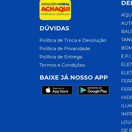
DE
AQU
AUT
DÚVIDAS
BAL
TAN
Política de Troca e Devolução
BOM
Política de Privacidade
E.P.I.
Política de Entrega
ELE
Termos e Condições
ELE
BAIXE JÁ NOSSO APP
FER
FER
HID
ILU
IMP
LOU
DE 