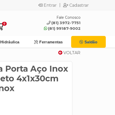
|
Entrar
Cadastrar
Fale Conosco
(81) 3972-7751
0
(81) 99187-9002
Hidráulica
Ferramentas
Saldão
VOLTAR
a Porta Aço Inox
Reto 4x1x30cm
Inox