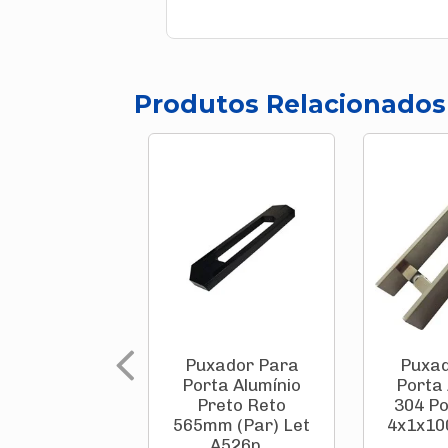
Produtos Relacionados
Puxador Para
Puxad
Porta Alumínio
Porta
Preto Reto
304 Po
565mm (Par) Let
4x1x10
A526p...