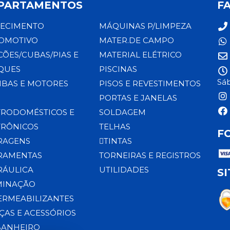
PARTAMENTOS
F
ECIMENTO
MÁQUINAS P/LIMPEZA
OMOTIVO
MATER.DE CAMPO
CÕES/CUBAS/PIAS E
MATERIAL ELÉTRICO
QUES
PISCINAS
Sáb
BAS E MOTORES
PISOS E REVESTIMENTOS
PORTAS E JANELAS
TRODOMÉSTICOS E
SOLDAGEM
TRÔNICOS
TELHAS
F
RAGENS
TINTAS
RAMENTAS
TORNEIRAS E REGISTROS
RÁULICA
UTILIDADES
S
MINAÇÃO
ERMEABILIZANTES
ÇAS E ACESSÓRIOS
BANHEIRO