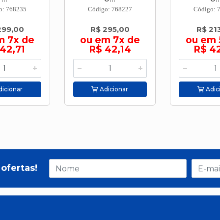
o: 768235
Código: 768227
Código: 
299,00
R$ 295,00
R$ 21
m 7x de
ou em 7x de
ou em 
42,71
R$ 42,14
R$ 4
icionar
Adicionar
Adic
ofertas!