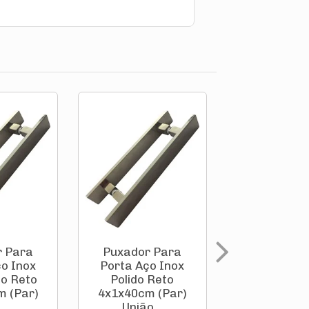
r Para
Puxador Para
Puxador 
o Inox
Porta Aço Inox
Porta Aço 
do Reto
Polido Reto
304 Poli
m (Par)
4x1x40cm (Par)
Tubular 1.
.
União...
100cm .