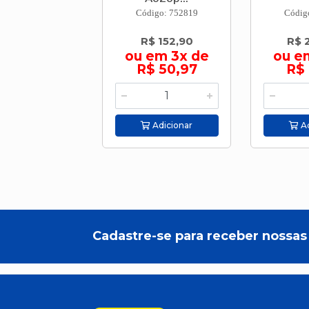
Código: 752819
Códig
R$ 152,90
R$ 
ou em 3x de
ou e
R$ 50,97
R$ 
Adicionar
Ad
Cadastre-se para receber nossas 