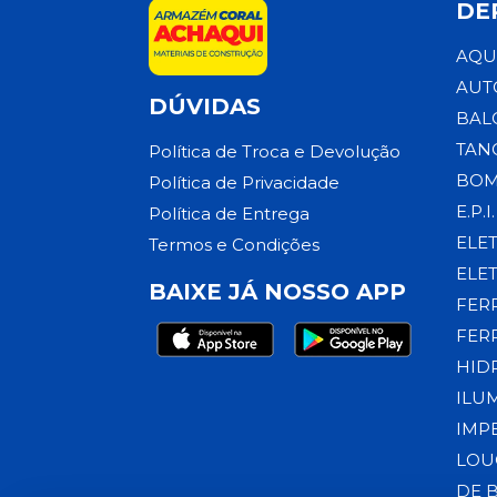
DE
AQU
AUT
DÚVIDAS
BAL
TAN
Política de Troca e Devolução
BOM
Política de Privacidade
E.P.I.
Política de Entrega
ELE
Termos e Condições
ELE
BAIXE JÁ NOSSO APP
FER
FER
HID
ILU
IMP
LOU
DE 