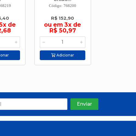
768219
Código: 768200
Código: 768
3,40
R$ 152,90
R$ 235,
5x de
ou em 3x de
ou em 5
2,68
R$ 50,97
R$ 47,
ionar
Adicionar
Adicion