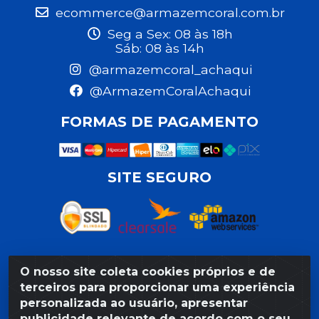
ecommerce@armazemcoral.com.br
Seg a Sex: 08 às 18h
Sáb: 08 às 14h
@armazemcoral_achaqui
@ArmazemCoralAchaqui
FORMAS DE PAGAMENTO
SITE SEGURO
O nosso site coleta cookies próprios e de
Razão Social: Armazém Coral LTDA - Rua da Praia,
terceiros para proporcionar uma experiência
103 - São José - Recife/PE - CEP 50020-550 -
personalizada ao usuário, apresentar
CNPJ 11.623.188/0027-80
publicidade relevante de acordo com o seu