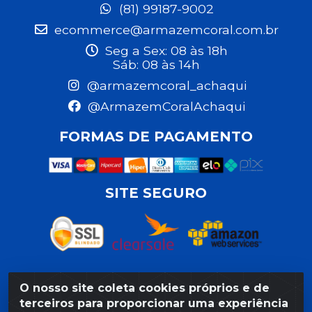
(81) 99187-9002
ecommerce@armazemcoral.com.br
Seg a Sex: 08 às 18h
Sáb: 08 às 14h
@armazemcoral_achaqui
@ArmazemCoralAchaqui
FORMAS DE PAGAMENTO
SITE SEGURO
O nosso site coleta cookies próprios e de
Razão Social: Armazém Coral LTDA - Rua da Praia, 103 -
terceiros para proporcionar uma experiência