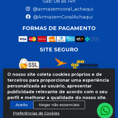
Sáb: 08 às 14h
@armazemcoral_achaqui
@ArmazemCoralAchaqui
FORMAS DE PAGAMENTO
SITE SEGURO
O nosso site coleta cookies próprios e de
terceiros para proporcionar uma experiência
personalizada ao usuário, apresentar
Razão Social: Armazém Coral LTDA - Rua da Praia, 103 -
publicidade relevante de acordo com o seu
São José - Recife/PE - CEP 50020-550 - CNPJ
perfil e melhorar a qualidade do nosso site.
11.623.188/0027-80
Aceito
Negar não essenciais
Preferências de Cookies