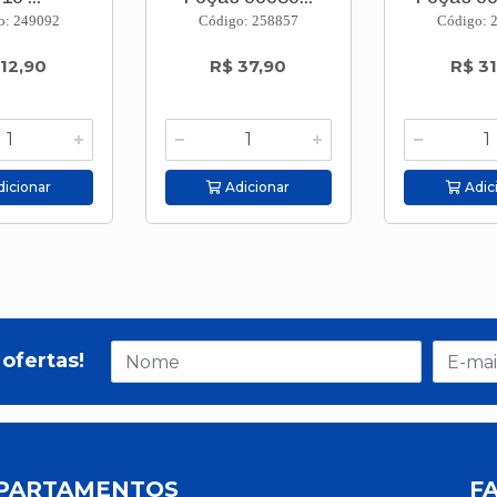
o: 249092
Código: 258857
Código: 
 12,90
R$ 37,90
R$ 31
icionar
Adicionar
Adic
ofertas!
PARTAMENTOS
F