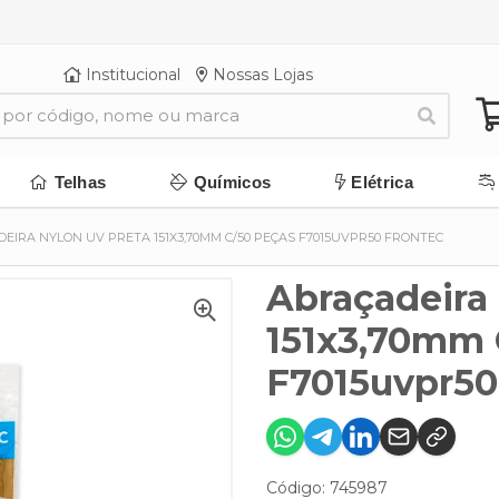
Institucional
Nossas Lojas
Telhas
Químicos
Elétrica
EIRA NYLON UV PRETA 151X3,70MM C/50 PEÇAS F7015UVPR50 FRONTEC
Abraçadeira
151x3,70mm 
F7015uvpr50
Código: 745987