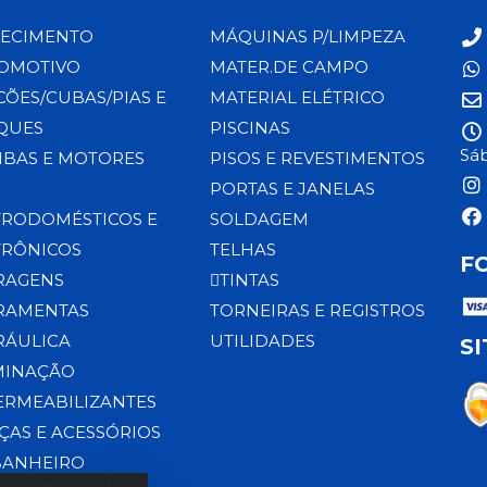
ECIMENTO
MÁQUINAS P/LIMPEZA
OMOTIVO
MATER.DE CAMPO
CÕES/CUBAS/PIAS E
MATERIAL ELÉTRICO
QUES
PISCINAS
Sáb
BAS E MOTORES
PISOS E REVESTIMENTOS
PORTAS E JANELAS
TRODOMÉSTICOS E
SOLDAGEM
TRÔNICOS
TELHAS
F
RAGENS
TINTAS
RAMENTAS
TORNEIRAS E REGISTROS
RÁULICA
UTILIDADES
S
MINAÇÃO
ERMEABILIZANTES
ÇAS E ACESSÓRIOS
BANHEIRO