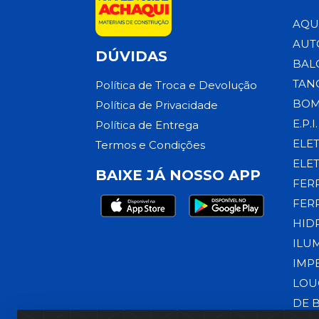
AQU
AUT
DÚVIDAS
BAL
TAN
Política de Troca e Devolução
BOM
Política de Privacidade
E.P.I.
Política de Entrega
ELE
Termos e Condições
ELE
BAIXE JÁ NOSSO APP
FER
FER
HID
ILU
IMP
LOU
DE 