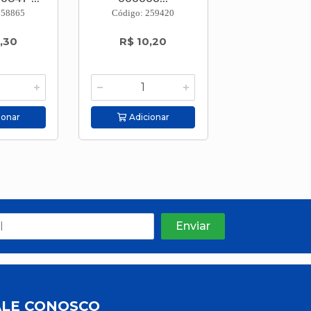
258865
Código: 259420
Código: 266
,30
R$ 10,20
R$ 12,4
ionar
Adicionar
Adicion
ALE CONOSCO