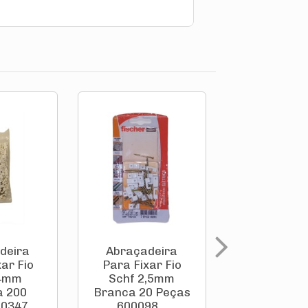
deira
Abraçadeira
Abraçade
ar Fio
Para Fixar Fio
Para Fixar
 4mm
Schf 2,5mm
Schf 4mm
a 200
Branca 20 Peças
Peças 60
347 ...
600098...
Fische