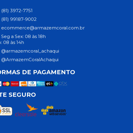
(81) 3972-7751
(81) 99187-9002
ecommerce@armazemcoral.com.br
Seg a Sex: 08 às 18h
: 08 às 14h
@armazemcoral_achaqui
@ArmazemCoralAchaqui
ORMAS DE PAGAMENTO
ITE SEGURO