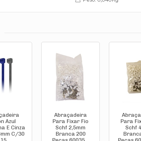
çadeira
Abraçadeira
Abraça
on Azul
Para Fixar Fio
Para Fix
a E Cinza
Schf 2,5mm
Schf
6mm C/30
Branca 200
Branc
15 ...
Peças 60035...
Peças 600