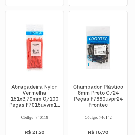
Abraçadeira Nylon
Chumbador Plástico
Vermelha
8mm Preto C/24
151x3,70mm C/100
Peças F7880uvpr24
Peças F7015uvvm1...
Frontec
Código: 746118
Código: 746142
R$ 21,50
R$ 16,70