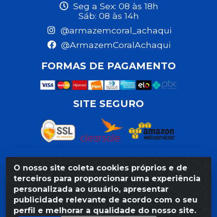
Seg a Sex: 08 às 18h
Sáb: 08 às 14h
@armazemcoral_achaqui
@ArmazemCoralAchaqui
FORMAS DE PAGAMENTO
SITE SEGURO
O nosso site coleta cookies próprios e de
Razão Social: Armazém Coral LTDA - Rua da Praia,
terceiros para proporcionar uma experiência
103 - São José - Recife/PE - CEP 50020-550 -
personalizada ao usuário, apresentar
CNPJ 11.623.188/0027-80
publicidade relevante de acordo com o seu
perfil e melhorar a qualidade do nosso site.