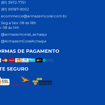
(81) 3972-7751
(81) 99187-9002
ecommerce@armazemcoral.com.br
Seg a Sex: 08 às 18h
: 08 às 14h
@armazemcoral_achaqui
@ArmazemCoralAchaqui
ORMAS DE PAGAMENTO
ITE SEGURO