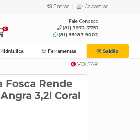
|
Entrar
Cadastrar
Fale Conosco
(81) 3972-7751
0
(81) 99187-9002
Hidráulica
Ferramentas
Saldão
VOLTAR
ca Fosca Rende
Angra 3,2l Coral