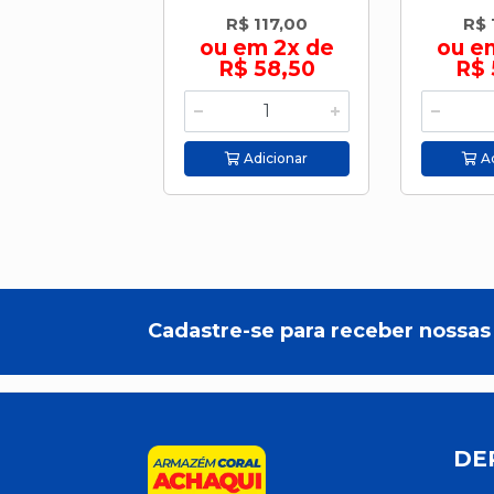
R$ 117,00
R$ 
ou em 2x de
ou e
R$ 58,50
R$ 
Adicionar
Ad
Cadastre-se para receber nossas 
DE