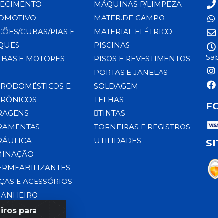
ECIMENTO
MÁQUINAS P/LIMPEZA
OMOTIVO
MATER.DE CAMPO
CÕES/CUBAS/PIAS E
MATERIAL ELÉTRICO
QUES
PISCINAS
Sáb
BAS E MOTORES
PISOS E REVESTIMENTOS
PORTAS E JANELAS
TRODOMÉSTICOS E
SOLDAGEM
TRÔNICOS
TELHAS
F
RAGENS
TINTAS
RAMENTAS
TORNEIRAS E REGISTROS
RÁULICA
UTILIDADES
S
MINAÇÃO
ERMEABILIZANTES
ÇAS E ACESSÓRIOS
BANHEIRO
iros para