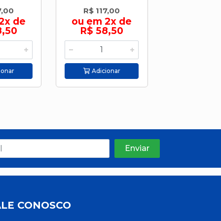
7,00
R$ 117,00
R$ 117,
2x de
ou em 2x de
ou em 2
8,50
R$ 58,50
R$ 58,
ionar
Adicionar
Adicion
ALE CONOSCO