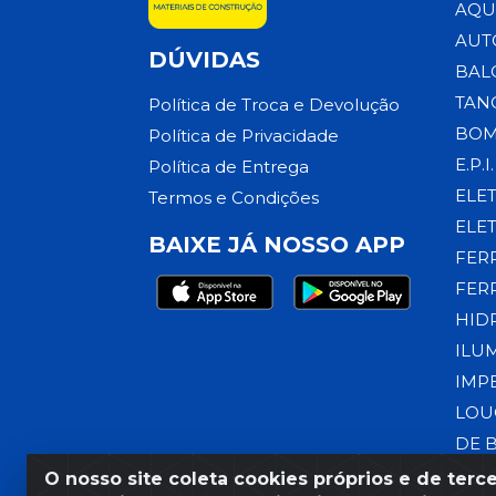
AQU
AUT
DÚVIDAS
BAL
TAN
Política de Troca e Devolução
BOM
Política de Privacidade
E.P.I.
Política de Entrega
ELE
Termos e Condições
ELE
BAIXE JÁ NOSSO APP
FER
FER
HID
ILU
IMP
LOU
DE 
O nosso site coleta cookies próprios e de terce