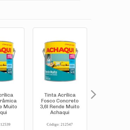
rílica
Tinta Acrílica
Tinta Acrí
erâmica
Fosco Concreto
Fosco Palha
e Muito
3,6l Rende Muito
Rende Mu
qui
Achaqui
Achaqu
212539
Código: 212547
Código: 212