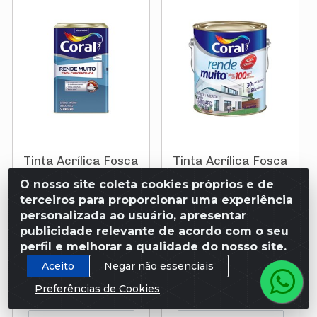
Tinta Acrílica Fosca
Tinta Acrílica Fosca
Rende Muito Concreto
Rende Muito Concreto
O nosso site coleta cookies próprios e de
16l Coral
3,2l Coral
terceiros para proporcionar uma experiência
personalizada ao usuário, apresentar
publicidade relevante de acordo com o seu
Código: 721913
Código: 213977
perfil e melhorar a qualidade do nosso site.
Aceito
Negar não essenciais
R$ 425,00
R$ 119,00
ou em 10x de R$
ou em 2x de R$
Preferências de Cookies
42,50
59,50