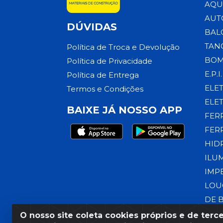
AQU
AUT
DÚVIDAS
BAL
TAN
Política de Troca e Devolução
BOM
Política de Privacidade
E.P.I.
Política de Entrega
ELE
Termos e Condições
ELE
BAIXE JÁ NOSSO APP
FER
FER
HID
ILU
IMP
LOU
DE 
O nosso site coleta cookies próprios e de terce