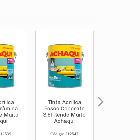
rílica
Tinta Acrílica
Tinta Acrí
erâmica
Fosco Concreto
Fosco Palha
e Muito
3,6l Rende Muito
Rende Mu
qui
Achaqui
Achaqu
212539
Código: 212547
Código: 212