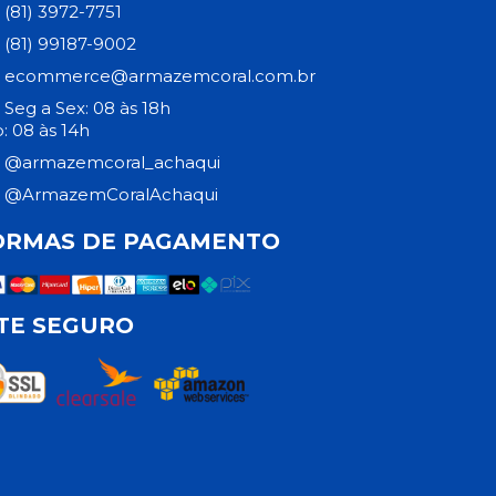
(81) 3972-7751
(81) 99187-9002
ecommerce@armazemcoral.com.br
Seg a Sex: 08 às 18h
: 08 às 14h
@armazemcoral_achaqui
@ArmazemCoralAchaqui
ORMAS DE PAGAMENTO
ITE SEGURO