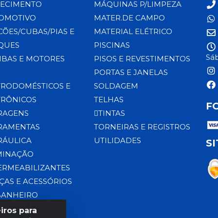
ECIMENTO
MÁQUINAS P/LIMPEZA
OMOTIVO
MATER.DE CAMPO
CÕES/CUBAS/PIAS E
MATERIAL ELÉTRICO
QUES
PISCINAS
Sáb
BAS E MOTORES
PISOS E REVESTIMENTOS
PORTAS E JANELAS
TRODOMÉSTICOS E
SOLDAGEM
TRÔNICOS
TELHAS
F
RAGENS
TINTAS
RAMENTAS
TORNEIRAS E REGISTROS
RÁULICA
UTILIDADES
S
MINAÇÃO
ERMEABILIZANTES
ÇAS E ACESSÓRIOS
BANHEIRO
iros para