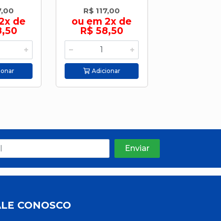
7,00
R$ 117,00
R$ 117,
2x de
ou em 2x de
ou em 2
8,50
R$ 58,50
R$ 58,
ionar
Adicionar
Adicion
ALE CONOSCO