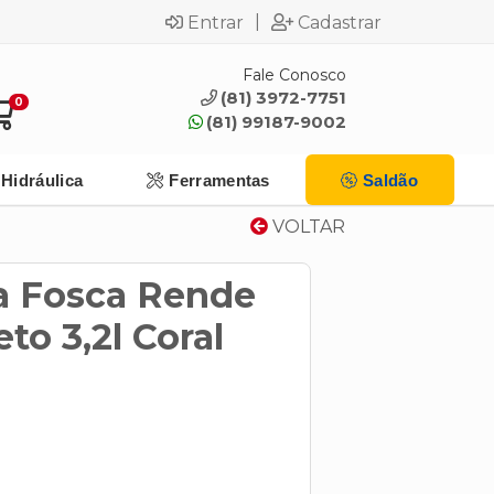
|
Entrar
Cadastrar
Fale Conosco
(81) 3972-7751
0
(81) 99187-9002
Hidráulica
Ferramentas
Saldão
VOLTAR
ca Fosca Rende
to 3,2l Coral