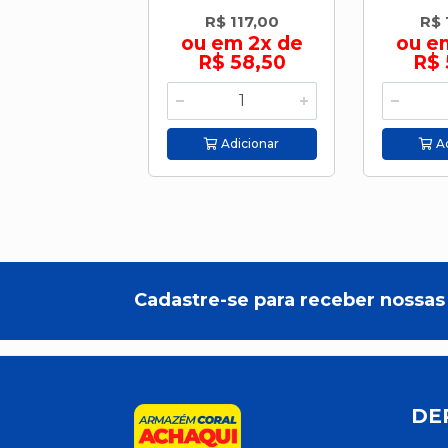
R$ 117,00
R$ 
ou em 2x de
ou e
R$ 58,50
R$ 
Adicionar
Ad
Cadastre-se para receber nossas 
DE