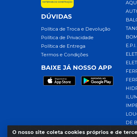
AQU
AUT
DÚVIDAS
BAL
TAN
Política de Troca e Devolução
BOM
Política de Privacidade
E.P.I.
Política de Entrega
ELE
Termos e Condições
ELE
BAIXE JÁ NOSSO APP
FER
FER
HID
ILU
IMP
LOU
DE 
O nosso site coleta cookies próprios e de terce