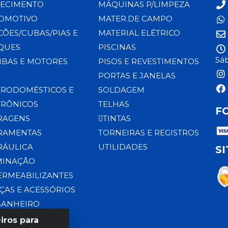
ECIMENTO
MÁQUINAS P/LIMPEZA
OMOTIVO
MATER.DE CAMPO
CÕES/CUBAS/PIAS E
MATERIAL ELÉTRICO
QUES
PISCINAS
Sáb
BAS E MOTORES
PISOS E REVESTIMENTOS
PORTAS E JANELAS
TRODOMÉSTICOS E
SOLDAGEM
TRÔNICOS
TELHAS
F
RAGENS
TINTAS
RAMENTAS
TORNEIRAS E REGISTROS
RÁULICA
UTILIDADES
S
MINAÇÃO
ERMEABILIZANTES
ÇAS E ACESSÓRIOS
BANHEIRO
iros para