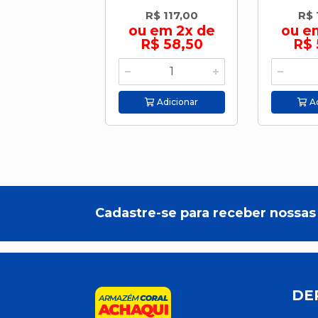
R$ 117,00
R$ 
ou em 2x de
ou e
R$ 58,50
R$ 
Adicionar
Ad
Cadastre-se para receber nossas 
DE