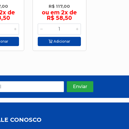
7,00
R$ 117,00
R$ 117,
2x de
ou em 2x de
ou em 2
8,50
R$ 58,50
R$ 58,
ionar
Adicionar
Adicion
ALE CONOSCO