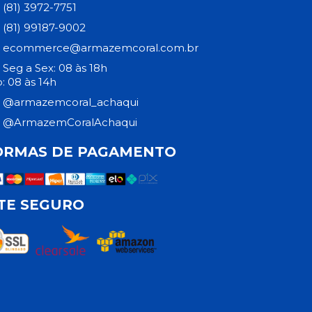
(81) 3972-7751
(81) 99187-9002
ecommerce@armazemcoral.com.br
Seg a Sex: 08 às 18h
: 08 às 14h
@armazemcoral_achaqui
@ArmazemCoralAchaqui
ORMAS DE PAGAMENTO
ITE SEGURO