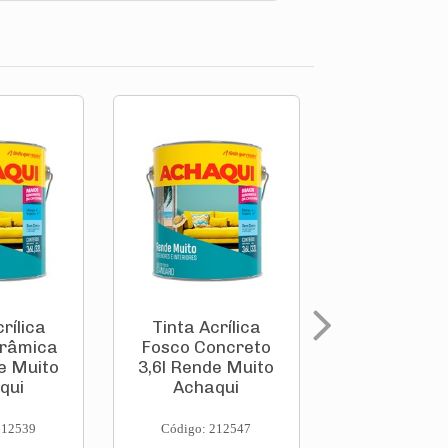
rílica
Tinta Acrílica
Tinta Acrí
erâmica
Fosco Concreto
Fosco Palha
e Muito
3,6l Rende Muito
Rende Mu
qui
Achaqui
Achaqu
212539
Código: 212547
Código: 212