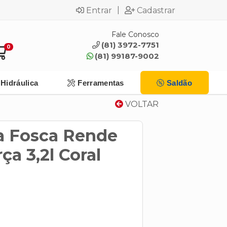
|
Entrar
Cadastrar
Fale Conosco
(81) 3972-7751
0
(81) 99187-9002
Hidráulica
Ferramentas
Saldão
VOLTAR
ca Fosca Rende
a 3,2l Coral