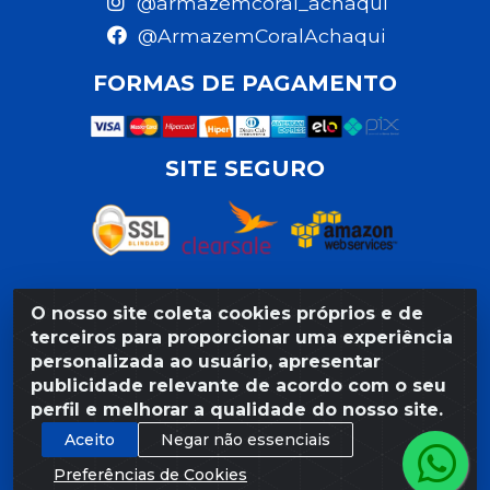
@armazemcoral_achaqui
@ArmazemCoralAchaqui
FORMAS DE PAGAMENTO
SITE SEGURO
O nosso site coleta cookies próprios e de
Razão Social: Armazém Coral LTDA - Rua da Praia,
terceiros para proporcionar uma experiência
103 - São José - Recife/PE - CEP 50020-550 -
personalizada ao usuário, apresentar
CNPJ 11.623.188/0027-80
publicidade relevante de acordo com o seu
perfil e melhorar a qualidade do nosso site.
Aceito
Negar não essenciais
Preferências de Cookies