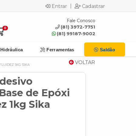
|
Entrar
Cadastrar
Fale Conosco
(81) 3972-7751
0
(81) 99187-9002
Hidráulica
Ferramentas
Saldão
VOLTAR
FLUIDEZ 1KG SIKA
Adesivo
 Base de Epóxi
z 1kg Sika