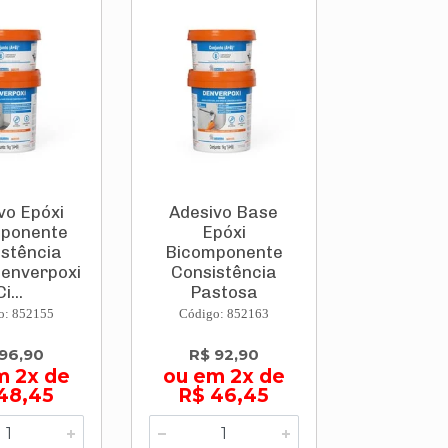
vo Epóxi
Adesivo Base
ponente
Epóxi
stência
Bicomponente
Denverpoxi
Consistência
Ci...
Pastosa
Denverp...
o: 852155
Código: 852163
96,90
R$ 92,90
m 2x de
ou em 2x de
48,45
R$ 46,45