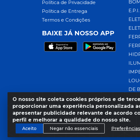
BOM
Política de Privacidade
E.P.I.
Política de Entrega
ELE
Termos e Condições
ELE
BAIXE JÁ NOSSO APP
FER
FER
HID
ILU
IMP
LOU
DE 
O nosso site coleta cookies próprios e de terce
proporcionar uma experiência personalizada ao
apresentar publicidade relevante de acordo c
Razão Social: Armazém Coral
perfil e melhorar a qualidade do nosso site.
Aceito
Negar não essenciais
Preferência