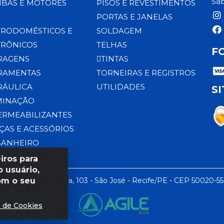
Sáb
BAS E MOTORES
PISOS E REVESTIMENTOS
PORTAS E JANELAS
TRODOMÉSTICOS E
SOLDAGEM
TRÔNICOS
TELHAS
F
RAGENS
TINTAS
RAMENTAS
TORNEIRAS E REGISTROS
RÁULICA
UTILIDADES
S
MINAÇÃO
ERMEABILIZANTES
ÇAS E ACESSÓRIOS
BANHEIRO
iros para
 usuário,
om o seu
 LTDA - Rua da Praia, 103 - São José - Recife/PE - CEP 50020-5
s de Cookies