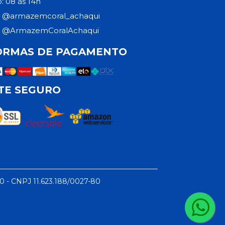
: 08 às 14h
@armazemcoral_achaqui
@ArmazemCoralAchaqui
ORMAS DE PAGAMENTO
ITE SEGURO
50 - CNPJ 11.623.188/0027-80