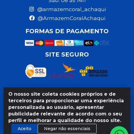
Sáb: 08 às 14h
@armazemcoral_achaqui
@ArmazemCoralAchaqui
FORMAS DE PAGAMENTO
SITE SEGURO
O nosso site coleta cookies próprios e de
Razão Social: Armazém Coral LTDA - Rua da Praia,
terceiros para proporcionar uma experiência
103 - São José - Recife/PE - CEP 50020-550 -
personalizada ao usuário, apresentar
CNPJ 11.623.188/0027-80
publicidade relevante de acordo com o seu
perfil e melhorar a qualidade do nosso site.
Aceito
Negar não essenciais