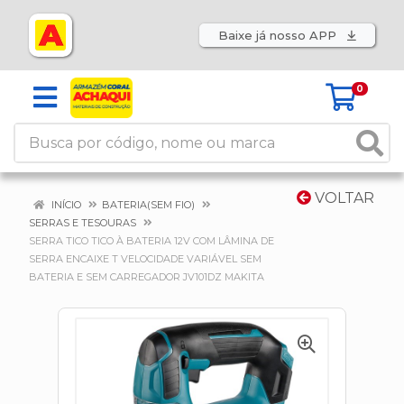
Baixe já nosso APP
0
VOLTAR
INÍCIO
BATERIA(SEM FIO)
SERRAS E TESOURAS
SERRA TICO TICO À BATERIA 12V COM LÂMINA DE
SERRA ENCAIXE T VELOCIDADE VARIÁVEL SEM
BATERIA E SEM CARREGADOR JV101DZ MAKITA