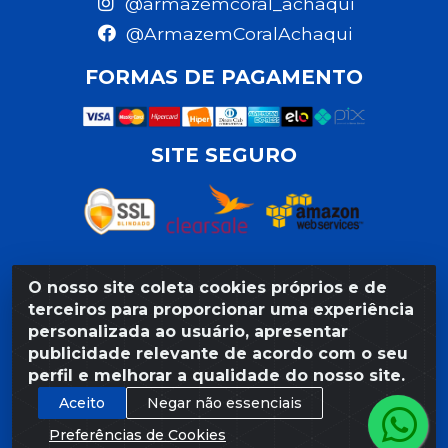
@armazemcoral_achaqui
@ArmazemCoralAchaqui
FORMAS DE PAGAMENTO
SITE SEGURO
O nosso site coleta cookies próprios e de
Razão Social: Armazém Coral LTDA - Rua da Praia,
terceiros para proporcionar uma experiência
103 - São José - Recife/PE - CEP 50020-550 -
personalizada ao usuário, apresentar
CNPJ 11.623.188/0027-80
publicidade relevante de acordo com o seu
perfil e melhorar a qualidade do nosso site.
Aceito
Negar não essenciais
Preferências de Cookies