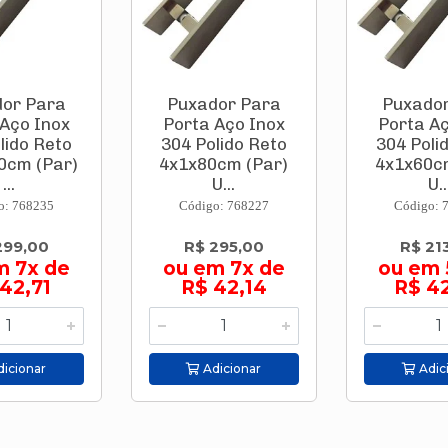
or Para
Puxador Para
Puxado
 Aço Inox
Porta Aço Inox
Porta Aç
lido Reto
304 Polido Reto
304 Poli
0cm (Par)
4x1x80cm (Par)
4x1x60c
...
U...
U..
o: 768235
Código: 768227
Código: 
299,00
R$ 295,00
R$ 21
m 7x de
ou em 7x de
ou em 
42,71
R$ 42,14
R$ 4
icionar
Adicionar
Adic