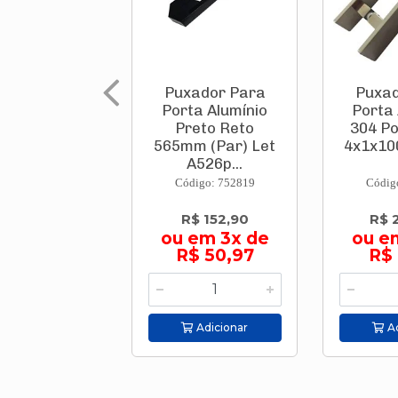
Puxador Para
Puxad
Porta Alumínio
Porta
Preto Reto
304 Po
565mm (Par) Let
4x1x10
A526p...
Código: 752819
Códig
R$ 152,90
R$ 
ou em 3x de
ou e
R$ 50,97
R$ 
Adicionar
Ad