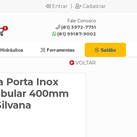
|
Entrar
Cadastrar
Fale Conosco
(81) 3972-7751
0
(81) 99187-9002
Hidráulica
Ferramentas
Saldão
VOLTAR
 Porta Inox
ubular 400mm
Silvana