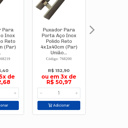
r Para
Puxador Para
Puxador 
o Inox
Porta Aço Inox
Porta Aço 
do Reto
Polido Reto
304 Polido
m (Par)
4x1x40cm (Par)
4x1x30cm 
.
União...
U...
768219
Código: 768200
Código: 768
3,40
R$ 152,90
R$ 124,
5x de
ou em 3x de
ou em 3
2,68
R$ 50,97
R$ 41,
ionar
Adicionar
Adicion