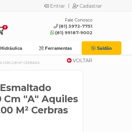
|
Entrar
Cadastrar
Fale Conosco
(81) 3972-7751
0
(81) 99187-9002
Hidráulica
Ferramentas
Saldão
VOLTAR
A COM 2,00 M² CERBRAS
 Esmaltado
0 Cm "A" Aquiles
,00 M² Cerbras