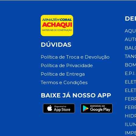
DE
AQU
AUT
DÚVIDAS
BAL
TAN
Política de Troca e Devolução
BOM
Política de Privacidade
E.P.I.
Política de Entrega
ELE
Termos e Condições
ELE
BAIXE JÁ NOSSO APP
FER
FER
HID
ILU
IMP