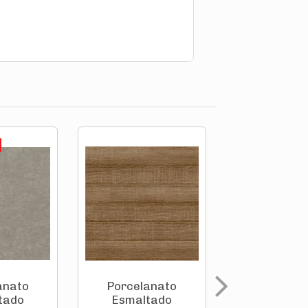
anato
Porcelanato
Porcelan
tado
Esmaltado
Esmalta