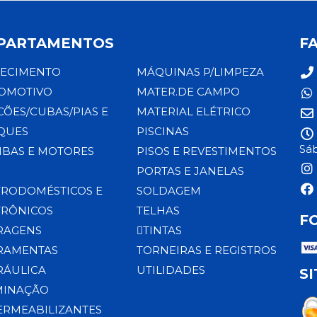
PARTAMENTOS
F
ECIMENTO
MÁQUINAS P/LIMPEZA
OMOTIVO
MATER.DE CAMPO
CÕES/CUBAS/PIAS E
MATERIAL ELÉTRICO
QUES
PISCINAS
Sáb
BAS E MOTORES
PISOS E REVESTIMENTOS
PORTAS E JANELAS
TRODOMÉSTICOS E
SOLDAGEM
TRÔNICOS
TELHAS
F
RAGENS
TINTAS
RAMENTAS
TORNEIRAS E REGISTROS
RÁULICA
UTILIDADES
S
MINAÇÃO
ERMEABILIZANTES