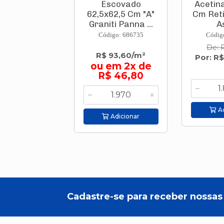
Escovado
Acetin
62,5x62,5 Cm "A"
Cm Reti
Graniti Panna ...
As
Código: 686735
Códig
De: 
R$ 93,60/m²
Por: R
ou em 2x de
R$ 46,80
Ad
Adicionar
Cadastre-se para receber nossas 