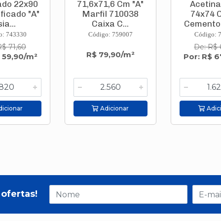
ado 22x90
71,6x71,6 Cm "A"
Acetin
ficado "A"
Marfil 710038
74x74 
ia...
Caixa C...
Cemento 
o: 743330
Código: 759007
Código: 
R$ 71,60
De: R$ 
R$ 79,90/m²
$ 59,90/m²
Por: R$ 6
icionar
Adicionar
Adic
ofertas!