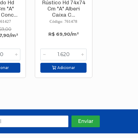
ado Hd
Rústico Hd 74x74
Acetinad
Cm "A"
Cm "A" Alberi
74x74 Cm
Conc...
Caixa C...
Salena San
761427
Código: 761478
Código: 761
69,00
R$ 69,90/m²
R$ 69,00
7,90/m²
ionar
Adicionar
Adicion