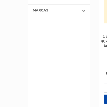
MARCAS
C
46x
A