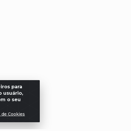
iros para
 usuário,
om o seu
s de Cookies