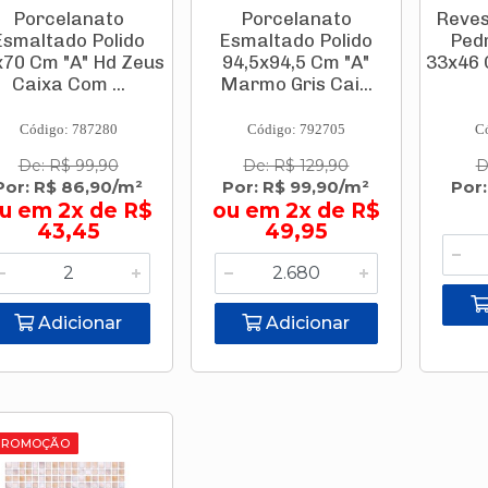
Porcelanato
Porcelanato
Reves
Esmaltado Polido
Esmaltado Polido
Ped
x70 Cm "A" Hd Zeus
94,5x94,5 Cm "A"
33x46 
Caixa Com ...
Marmo Gris Cai...
Código: 787280
Código: 792705
C
De: R$ 99,90
De: R$ 129,90
D
Por: R$ 86,90/m²
Por: R$ 99,90/m²
Por:
u em 2x de R$
ou em 2x de R$
43,45
49,95
Adicionar
Adicionar
PROMOÇÃO