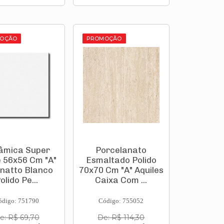
OÇÃO
PROMOÇÃO
âmica Super
Porcelanato
 56x56 Cm "A"
Esmaltado Polido
natto Blanco
70x70 Cm "A" Aquiles
olido Pe...
Caixa Com ...
ódigo: 751790
Código: 755052
e: R$ 69,70
De: R$ 114,30