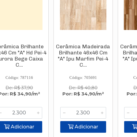
erâmica Brilhante
Cerâmica Madeirada
Cerâm
46 Cm "A" Hd Pei-4
Brilhante 46x46 Cm
Brilh
urora Bege Caixa
"A" Ipu Marfim Pei-4
"A" I
C...
C...
Código: 787116
Código: 705691
C
De: R$ 37,90
De: R$ 40,80
D
Por: R$ 34,90/m²
Por: R$ 34,90/m²
Por:
Adicionar
Adicionar