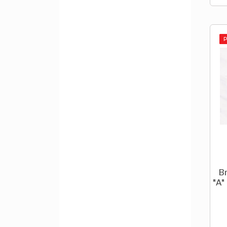
B
"A"