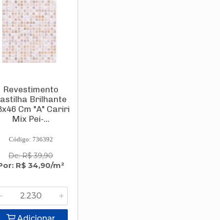
Revestimento
astilha Brilhante
3x46 Cm "A" Cariri
Mix Pei-...
Código: 736392
De: R$ 39,90
Por: R$ 34,90/m²
Adicionar