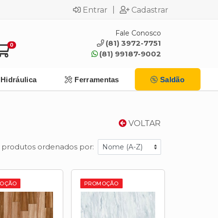
|
Entrar
Cadastrar
Fale Conosco
(81) 3972-7751
0
(81) 99187-9002
Hidráulica
Ferramentas
Saldão
VOLTAR
3 produtos ordenados por:
OÇÃO
PROMOÇÃO