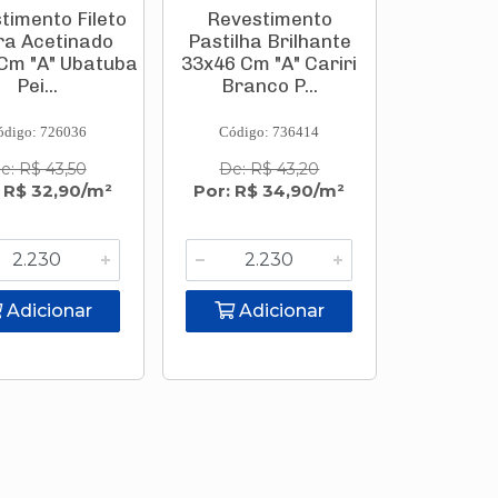
timento Fileto
Revestimento
ra Acetinado
Pastilha Brilhante
Cm "A" Ubatuba
33x46 Cm "A" Cariri
Pei...
Branco P...
ódigo: 726036
Código: 736414
e: R$ 43,50
De: R$ 43,20
 R$ 32,90/m²
Por: R$ 34,90/m²
Adicionar
Adicionar