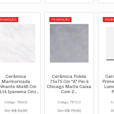
PROMOÇÃO
PROMOÇÃO
PROM
Cerâmica
Cerâmica Polida
Cer
Marmorizada
75x75 Cm "A" Pei-4
Prime
rilhante 46x46 Cm
Chicago Matte Caixa
Lumi
 Lt4 Ipanema Cinz...
Com 2...
P
Código: 792632
Código: 787213
C
De: R$ 34,90
De: R$ 79,90
D