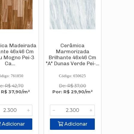
ica Madeirada
Cerâmica
ante 46x46 Cm
Marmorizada
pu Mogno Pei-3
Brilhante 46x46 Cm
Ca...
"A" Dunas Verde Pei-...
ódigo: 761850
Código: 650625
e: R$ 42,70
De: R$ 37,00
 R$ 37,90/m²
Por: R$ 29,90/m²
Adicionar
Adicionar