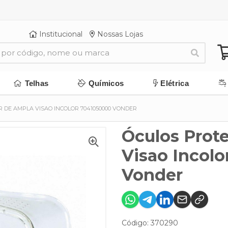
Institucional
Nossas Lojas
Telhas
Químicos
Elétrica
 DE AMPLA VISAO INCOLOR 7041050000 VONDER
Óculos Prot
Visao Incol
Vonder
Código: 370290