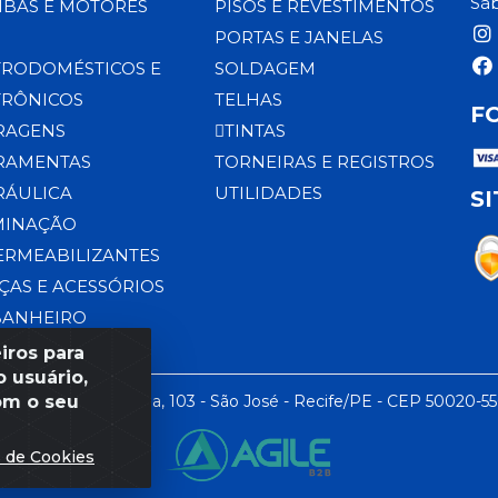
Sáb
BAS E MOTORES
PISOS E REVESTIMENTOS
PORTAS E JANELAS
TRODOMÉSTICOS E
SOLDAGEM
TRÔNICOS
TELHAS
F
RAGENS
TINTAS
RAMENTAS
TORNEIRAS E REGISTROS
RÁULICA
UTILIDADES
S
MINAÇÃO
ERMEABILIZANTES
ÇAS E ACESSÓRIOS
BANHEIRO
iros para
 usuário,
om o seu
 LTDA - Rua da Praia, 103 - São José - Recife/PE - CEP 50020-5
s de Cookies