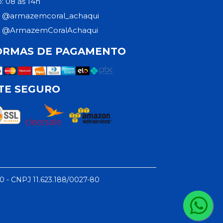
: 08 às 14h
@armazemcoral_achaqui
@ArmazemCoralAchaqui
ORMAS DE PAGAMENTO
ITE SEGURO
50 - CNPJ 11.623.188/0027-80