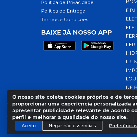
BOM
Política de Privacidade
E.P.I.
Política de Entrega
ELE
Termos e Condições
ELE
BAIXE JÁ NOSSO APP
FER
FER
HID
ILU
IMP
LOU
DE 
O nosso site coleta cookies próprios e de terce
proporcionar uma experiência personalizada ao
apresentar publicidade relevante de acordo c
Razão Social: Armazém Coral
perfil e melhorar a qualidade do nosso site.
Aceito
Negar não essenciais
Preferência