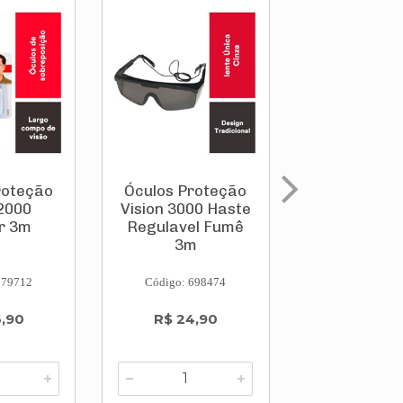
roteção
Óculos Proteção
Óculos 
2000
Vision 3000 Haste
Proteção E
r 3m
Regulavel Fumê
Incolor 
3m
Elástico Vi
In ...
679712
Código: 698474
Código: 733
6,90
R$ 24,90
R$ 82,
ou em 2
R$ 41,