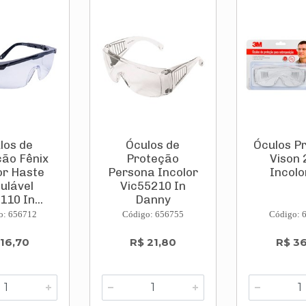
los de
Óculos de
Óculos P
ão Fênix
Proteção
Vison 
or Haste
Persona Incolor
Incolo
ulável
Vic55210 In
110 In...
Danny
o: 656712
Código: 656755
Código: 
 16,70
R$ 21,80
R$ 3