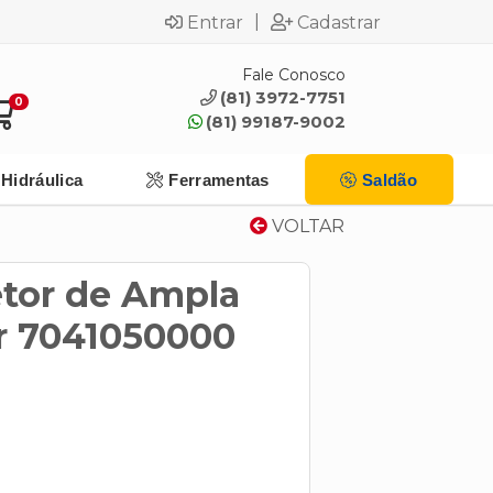
|
Entrar
Cadastrar
Fale Conosco
(81) 3972-7751
0
(81) 99187-9002
Hidráulica
Ferramentas
Saldão
VOLTAR
etor de Ampla
or 7041050000