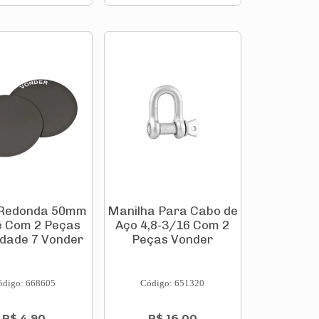
 Redonda 50mm
Manilha Para Cabo de
e Com 2 Peças
Aço 4,8-3/16 Com 2
idade 7 Vonder
Peças Vonder
ódigo: 668605
Código: 651320
R$ 4,90
R$ 16,00