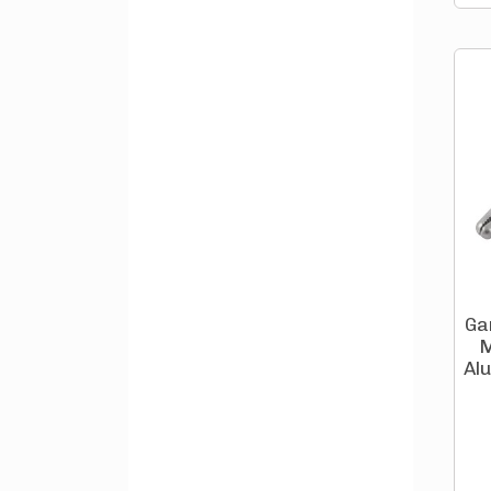
Ga
M
Al