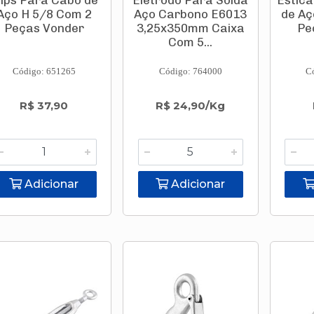
lips Para Cabo de
Eletrodo Para Solda
Estic
Aço H 5/8 Com 2
Aço Carbono E6013
de Aç
Peças Vonder
3,25x350mm Caixa
Pe
Com 5...
Código: 651265
Código: 764000
C
R$ 37,90
R$ 24,90/Kg
Adicionar
Adicionar