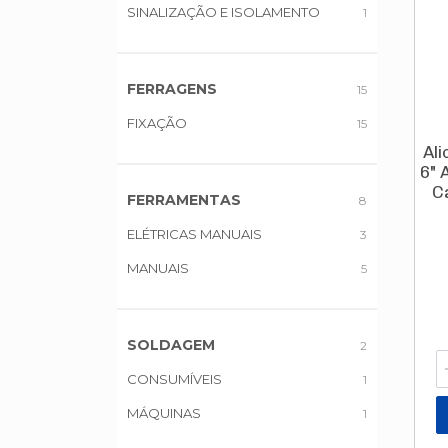
SINALIZAÇÃO E ISOLAMENTO
1
FERRAGENS
15
FIXAÇÃO
15
Al
6" 
Ca
FERRAMENTAS
8
ELÉTRICAS MANUAIS
3
MANUAIS
5
SOLDAGEM
2
CONSUMÍVEIS
1
MÁQUINAS
1