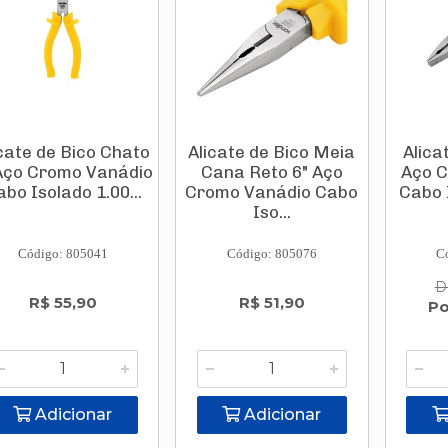
icate de Bico Chato
Alicate de Bico Meia
Alica
Aço Cromo Vanádio
Cana Reto 6" Aço
Aço C
bo Isolado 1.00...
Cromo Vanádio Cabo
Cabo 
Iso...
Código: 805041
Código: 805076
C
D
R$ 55,90
R$ 51,90
Po
Adicionar
Adicionar