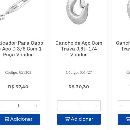
ticador Para Cabo
Gancho de Aço Com
Ganch
e Aço D 3/8 Com 1
Trava 0,8t- 1/4
Tra
Peça Vonder
Vonder
Código: 651303
Código: 651427
C
R$ 37,40
R$ 30,30
Adicionar
Adicionar