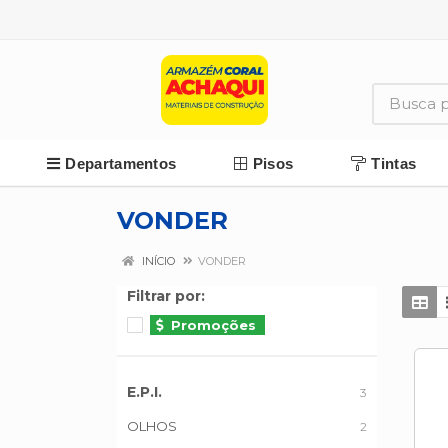
Departamentos
Pisos
Tintas
VONDER
INÍCIO
VONDER
Filtrar por:
Promoções
E.P.I.
3
OLHOS
2