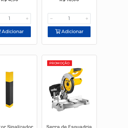
Adicionar
Adicionar
PROMOÇÃO
or Sinalizador
Serra de Esquadria