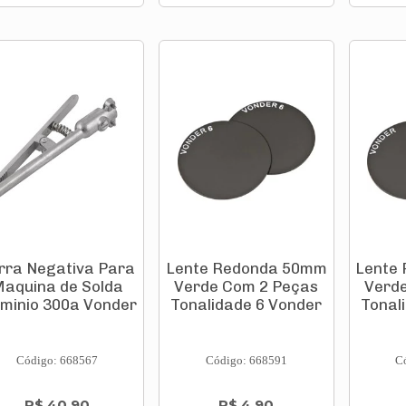
rra Negativa Para
Lente Redonda 50mm
Lente
aquina de Solda
Verde Com 2 Peças
Verd
uminio 300a Vonder
Tonalidade 6 Vonder
Tonal
Código: 668567
Código: 668591
C
R$ 40,90
R$ 4,90