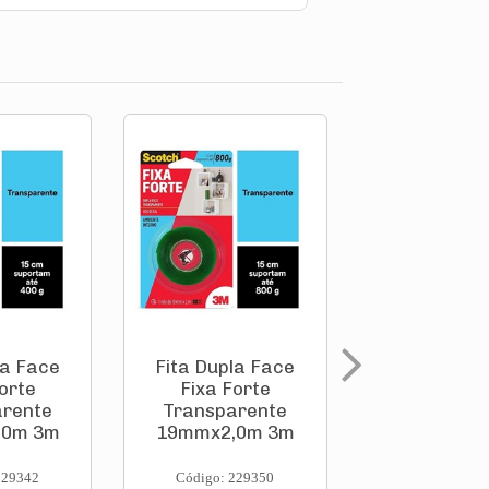
la Face
Fita Dupla Face
Espatula Pl
orte
Fixa Forte
Grand
arente
Transparente
(Aplicador
,0m 3m
19mmx2,0m 3m
Massa) 21
Tigre
229342
Código: 229350
Código: 260