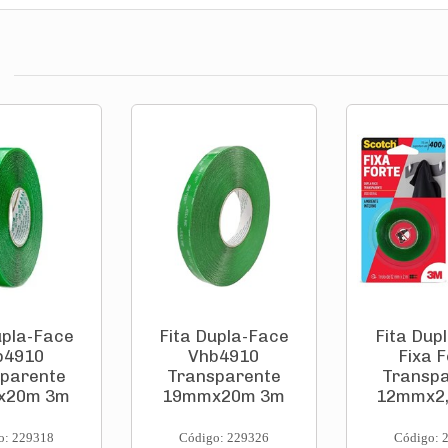
upla-Face
Fita Dupla-Face
Fita Dup
b4910
Vhb4910
Fixa F
parente
Transparente
Transp
x20m 3m
19mmx20m 3m
12mmx2
o: 229318
Código: 229326
Código: 