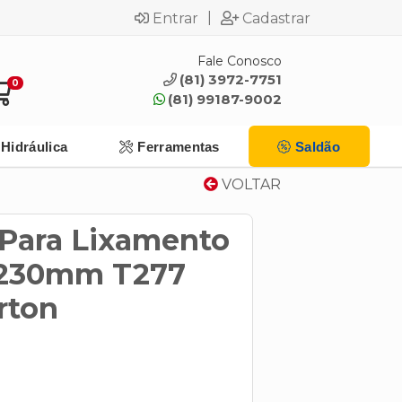
|
Entrar
Cadastrar
Fale Conosco
(81) 3972-7751
0
(81) 99187-9002
Hidráulica
Ferramentas
Saldão
VOLTAR
 Para Lixamento
230mm T277
rton