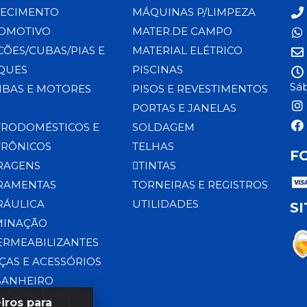
ECIMENTO
MÁQUINAS P/LIMPEZA
OMOTIVO
MATER.DE CAMPO
CÕES/CUBAS/PIAS E
MATERIAL ELÉTRICO
QUES
PISCINAS
Sáb
BAS E MOTORES
PISOS E REVESTIMENTOS
PORTAS E JANELAS
TRODOMÉSTICOS E
SOLDAGEM
TRÔNICOS
TELHAS
F
RAGENS
TINTAS
RAMENTAS
TORNEIRAS E REGISTROS
RÁULICA
UTILIDADES
S
MINAÇÃO
ERMEABILIZANTES
ÇAS E ACESSÓRIOS
BANHEIRO
iros para