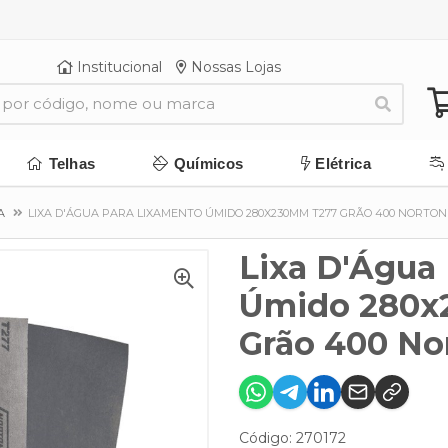
Institucional
Nossas Lojas
Telhas
Químicos
Elétrica
A
LIXA D'ÁGUA PARA LIXAMENTO ÚMIDO 280X230MM T277 GRÃO 400 NORTON
Lixa D'Água
Úmido 280x
Grão 400 No
Código: 270172