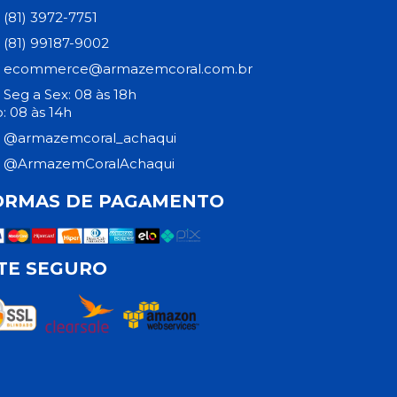
(81) 3972-7751
(81) 99187-9002
ecommerce@armazemcoral.com.br
Seg a Sex: 08 às 18h
: 08 às 14h
@armazemcoral_achaqui
@ArmazemCoralAchaqui
ORMAS DE PAGAMENTO
ITE SEGURO