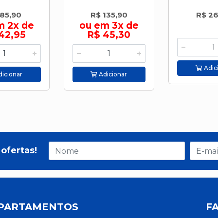
 85,90
R$ 135,90
R$ 2
m 2x de
ou em 3x de
42,95
R$ 45,30
Adic
icionar
Adicionar
ofertas!
PARTAMENTOS
F