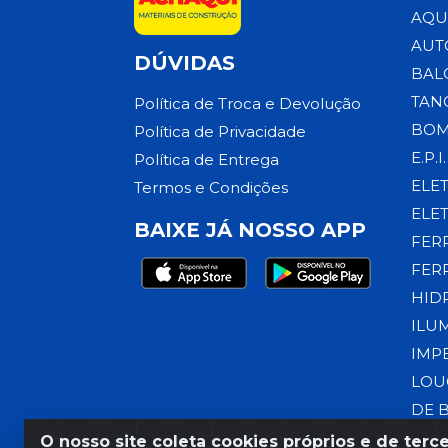
AQU
AUT
DÚVIDAS
BAL
TAN
Política de Troca e Devolução
BOM
Política de Privacidade
E.P.I.
Política de Entrega
ELE
Termos e Condições
ELE
BAIXE JÁ NOSSO APP
FER
FER
HID
ILU
IMP
LOU
DE 
O nosso site coleta cookies próprios e de terce