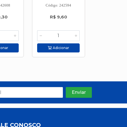
242608
Código: 242594
Código: 242
0,30
R$ 9,60
R$ 3,3
ionar
Adicionar
Adicion
ALE CONOSCO