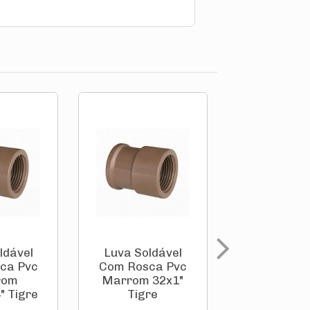
ldável
Luva Soldável
Luva Sold
ca Pvc
Com Rosca Pvc
Com Rosca
rom
Marrom 32x1"
Marrom 25
" Tigre
Tigre
Tigre