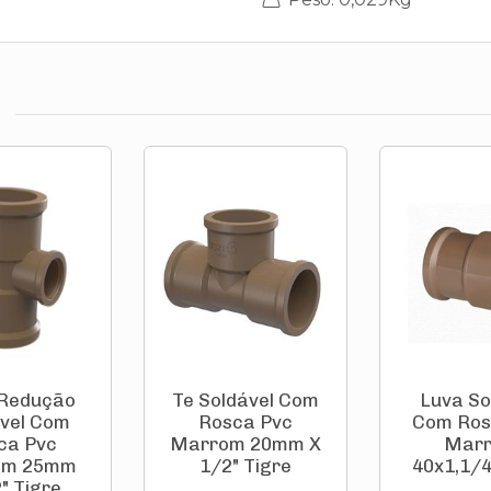
 Redução
Te Soldável Com
Luva So
vel Com
Rosca Pvc
Com Ros
ca Pvc
Marrom 20mm X
Mar
om 25mm
1/2" Tigre
40x1,1/4
" Tigre