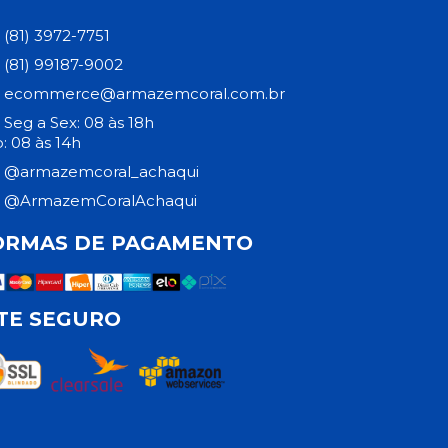
(81) 3972-7751
(81) 99187-9002
ecommerce@armazemcoral.com.br
Seg a Sex: 08 às 18h
: 08 às 14h
@armazemcoral_achaqui
@ArmazemCoralAchaqui
ORMAS DE PAGAMENTO
ITE SEGURO