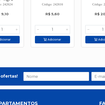
o: 242624
Código: 242616
Código: 
 9,10
R$ 5,60
R$ 2
icionar
Adicionar
Adic
ofertas!
PARTAMENTOS
F