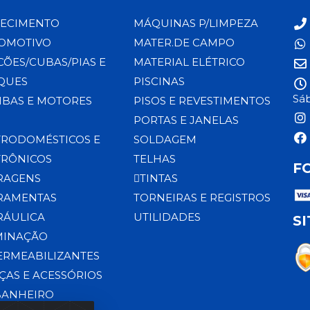
ECIMENTO
MÁQUINAS P/LIMPEZA
OMOTIVO
MATER.DE CAMPO
CÕES/CUBAS/PIAS E
MATERIAL ELÉTRICO
QUES
PISCINAS
Sáb
BAS E MOTORES
PISOS E REVESTIMENTOS
PORTAS E JANELAS
TRODOMÉSTICOS E
SOLDAGEM
TRÔNICOS
TELHAS
F
RAGENS
TINTAS
RAMENTAS
TORNEIRAS E REGISTROS
RÁULICA
UTILIDADES
S
MINAÇÃO
ERMEABILIZANTES
ÇAS E ACESSÓRIOS
BANHEIRO