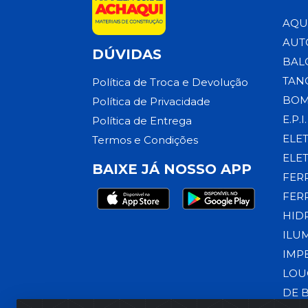
AQU
AUT
DÚVIDAS
BAL
TAN
Política de Troca e Devolução
BOM
Política de Privacidade
E.P.I.
Política de Entrega
ELE
Termos e Condições
ELE
BAIXE JÁ NOSSO APP
FER
FER
HID
ILU
IMP
LOU
DE 