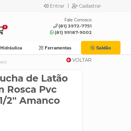
|
Entrar
Cadastrar
Fale Conosco
(81) 3972-7751
0
(81) 99187-9002
Hidráulica
Ferramentas
Saldão
VOLTAR
ANCO
Bucha de Latão
m Rosca Pvc
1/2" Amanco