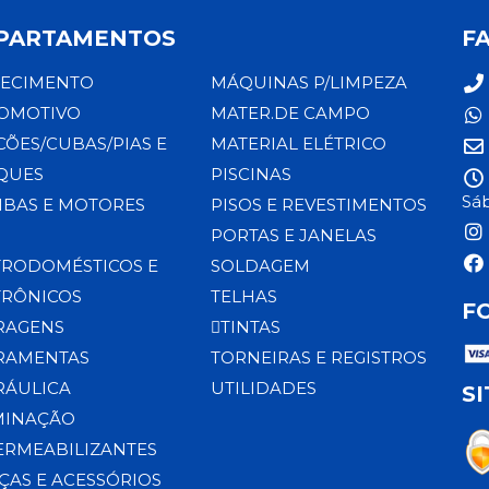
PARTAMENTOS
F
ECIMENTO
MÁQUINAS P/LIMPEZA
OMOTIVO
MATER.DE CAMPO
CÕES/CUBAS/PIAS E
MATERIAL ELÉTRICO
QUES
PISCINAS
Sáb
BAS E MOTORES
PISOS E REVESTIMENTOS
PORTAS E JANELAS
TRODOMÉSTICOS E
SOLDAGEM
TRÔNICOS
TELHAS
F
RAGENS
TINTAS
RAMENTAS
TORNEIRAS E REGISTROS
RÁULICA
UTILIDADES
S
MINAÇÃO
ERMEABILIZANTES
ÇAS E ACESSÓRIOS