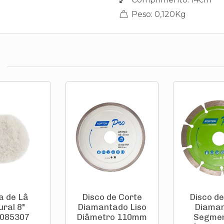
Peso: 0,120Kg
a de Lâ
Disco de Corte
Disco de
ural 8"
Diamantado Liso
Diama
085307
Diâmetro 110mm
Segme