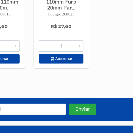
o 110mm
110mm Furo
Furo 20
0m...
20mm Par...
Para..
268615
Código: 268623
Código: 268
,60
R$ 27,60
R$ 42,5
ionar
Adicionar
Adicion