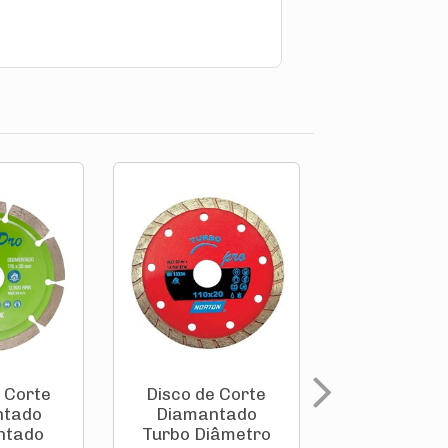
 Corte
Disco de Corte
Disco de C
ntado
Diamantado
Diamantado
ntado
Turbo Diâmetro
Diâmetro 