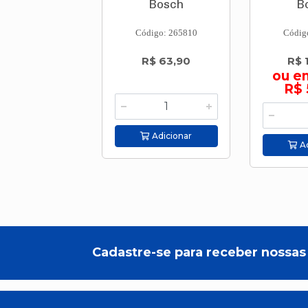
Bosch
B
Código: 265810
Códig
R$ 63,90
R$ 
ou e
R$ 
Adicionar
Ad
Cadastre-se para receber nossas 