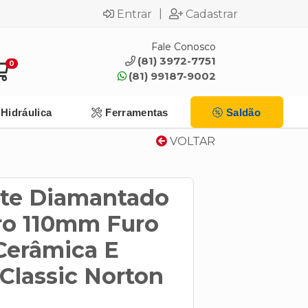
|
Entrar
Cadastrar
Fale Conosco
(81) 3972-7751
0
(81) 99187-9002
Hidráulica
Ferramentas
Saldão
VOLTAR
rte Diamantado
ro 110mm Furo
Cerâmica E
Classic Norton