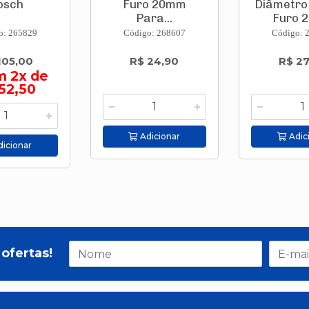
osch
Furo 20mm
Diâmetr
Para...
Furo 2
o: 265829
Código: 268607
Código: 
105,00
R$ 24,90
R$ 27
m 2x de
52,50
Adicionar
Adic
icionar
ofertas!