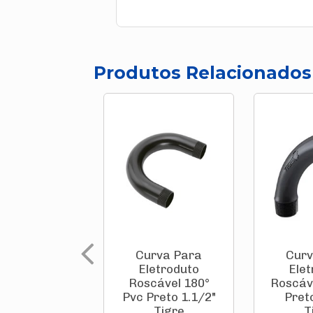
Produtos Relacionados
Curva Para
Curv
Eletroduto
Ele
Roscável 180°
Roscáv
Pvc Preto 1.1/2"
Pret
Tigre
T