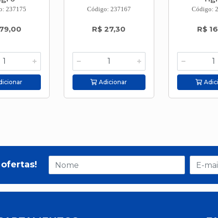
o: 237175
Código: 237167
Código: 
79,00
R$ 27,30
R$ 16
icionar
Adicionar
Adic
ofertas!