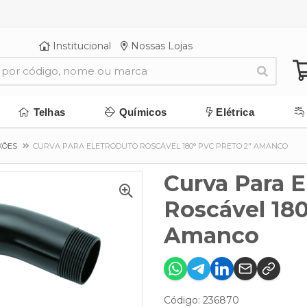
Institucional
Nossas Lojas
Telhas
Químicos
Elétrica
XÕES
CURVA PARA ELETRODUTO ROSCÁVEL 180° PVC PRETO 2" AMANCO
Curva Para E
Roscável 180
Amanco
Código: 236870