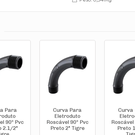
a Para
Curva Para
Curva
troduto
Eletroduto
Eletro
el 90° Pvc
Roscável 90° Pvc
Roscável 
o 2.1/2"
Preto 2" Tigre
Preto 1
igre
Tig