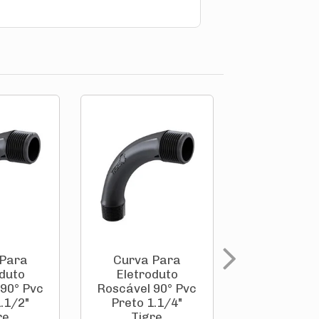
 Para
Curva Para
Curva P
duto
Eletroduto
Eletrodu
90° Pvc
Roscável 90° Pvc
Roscável 90
.1/2"
Preto 1.1/4"
Preto 1" T
re
Tigre