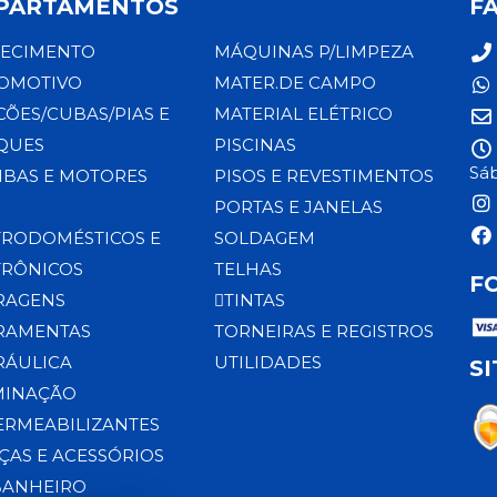
PARTAMENTOS
F
ECIMENTO
MÁQUINAS P/LIMPEZA
OMOTIVO
MATER.DE CAMPO
CÕES/CUBAS/PIAS E
MATERIAL ELÉTRICO
QUES
PISCINAS
Sáb
BAS E MOTORES
PISOS E REVESTIMENTOS
PORTAS E JANELAS
TRODOMÉSTICOS E
SOLDAGEM
TRÔNICOS
TELHAS
F
RAGENS
TINTAS
RAMENTAS
TORNEIRAS E REGISTROS
RÁULICA
UTILIDADES
S
MINAÇÃO
ERMEABILIZANTES
ÇAS E ACESSÓRIOS
BANHEIRO