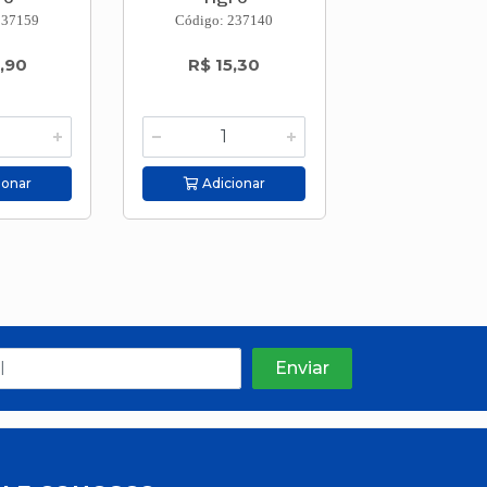
237159
Código: 237140
Código: 237
,90
R$ 15,30
R$ 6,2
ionar
Adicionar
Adicion