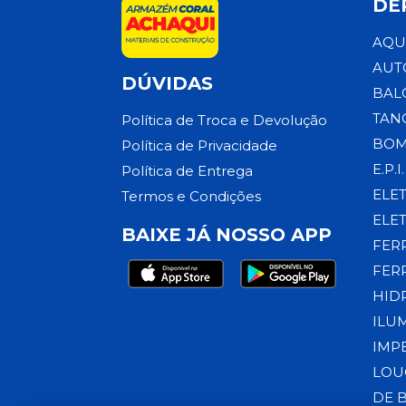
DE
AQU
AUT
DÚVIDAS
BAL
TAN
Política de Troca e Devolução
BOM
Política de Privacidade
E.P.I.
Política de Entrega
ELE
Termos e Condições
ELE
BAIXE JÁ NOSSO APP
FER
FER
HID
ILU
IMP
LOU
DE 