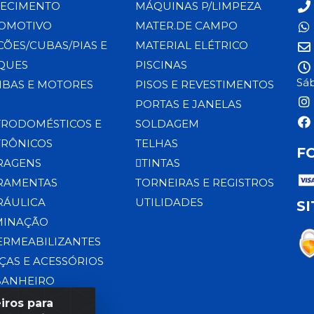
ECIMENTO
MÁQUINAS P/LIMPEZA
OMOTIVO
MATER.DE CAMPO
CÕES/CUBAS/PIAS E
MATERIAL ELÉTRICO
QUES
PISCINAS
Sáb
BAS E MOTORES
PISOS E REVESTIMENTOS
PORTAS E JANELAS
TRODOMÉSTICOS E
SOLDAGEM
TRÔNICOS
TELHAS
F
RAGENS
TINTAS
RAMENTAS
TORNEIRAS E REGISTROS
RÁULICA
UTILIDADES
S
MINAÇÃO
ERMEABILIZANTES
ÇAS E ACESSÓRIOS
BANHEIRO
iros para