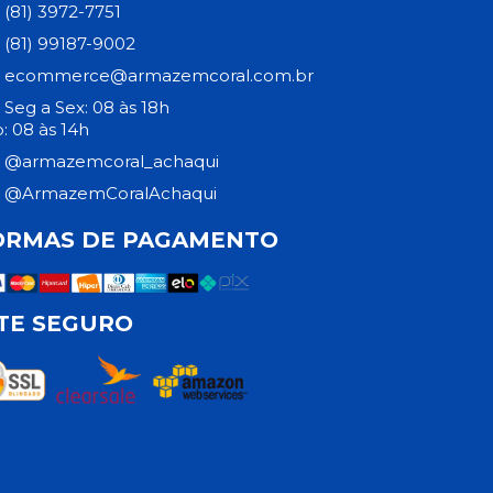
(81) 3972-7751
(81) 99187-9002
ecommerce@armazemcoral.com.br
Seg a Sex: 08 às 18h
: 08 às 14h
@armazemcoral_achaqui
@ArmazemCoralAchaqui
ORMAS DE PAGAMENTO
ITE SEGURO