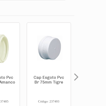
oto Pvc
Cap Esgoto Pvc
Cap Esgot
 Amanco
Br 75mm Tigre
Br 75mm A
237485
Código: 237493
Código: 237