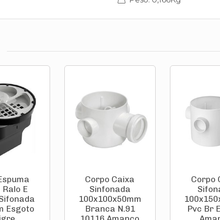
 Espuma
Corpo Caixa
Corpo 
 Ralo E
Sinfonada
Sifo
Sifonada
100x100x50mm
100x15
 Esgoto
Branca N.91
Pvc Br 
igre
10116 Amanco
Ama