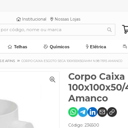
Institucional
Nossas Lojas
Telhas
Químicos
Elétrica
S E AFINS
CORPO CAIXA ESGOTO SECA 100X100X50/4MM N.98 11915 AMANCO
Corpo Caixa
100x100x50/
Amanco
Código: 236500