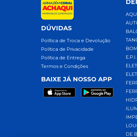
DE
AQU
AUT
DÚVIDAS
BAL
TAN
Política de Troca e Devolução
BOM
Política de Privacidade
E.P.I.
Política de Entrega
ELE
Termos e Condições
ELE
BAIXE JÁ NOSSO APP
FER
FER
HID
ILU
IMP
LOU
DE 