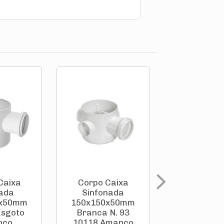
Caixa
Corpo Caixa
Corpo Ca
nada
Sinfonada
Seca Pa
0x50mm
150x150x50mm
Esgot
Esgoto
Branca N. 93
100x100x
nco
10118 Amanco
Pvc Br Ti