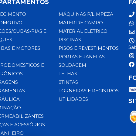
PARTAMENTOS
F
ECIMENTO
MÁQUINAS P/LIMPEZA
OMOTIVO
MATER.DE CAMPO
CÕES/CUBAS/PIAS E
MATERIAL ELÉTRICO
QUES
PISCINAS
Sáb
BAS E MOTORES
PISOS E REVESTIMENTOS
PORTAS E JANELAS
TRODOMÉSTICOS E
SOLDAGEM
TRÔNICOS
TELHAS
F
RAGENS
TINTAS
RAMENTAS
TORNEIRAS E REGISTROS
RÁULICA
UTILIDADES
S
MINAÇÃO
ERMEABILIZANTES
ÇAS E ACESSÓRIOS
BANHEIRO