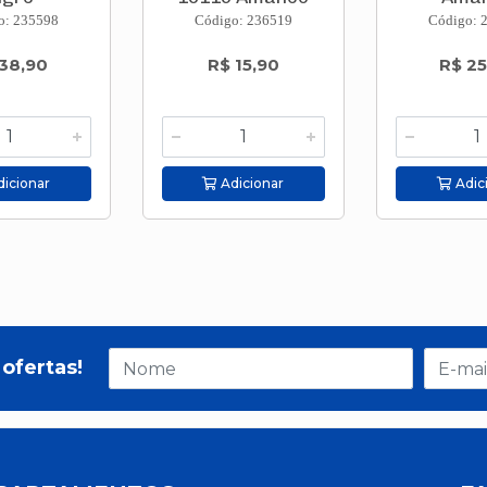
o: 235598
Código: 236519
Código: 
38,90
R$ 15,90
R$ 25
icionar
Adicionar
Adic
ofertas!