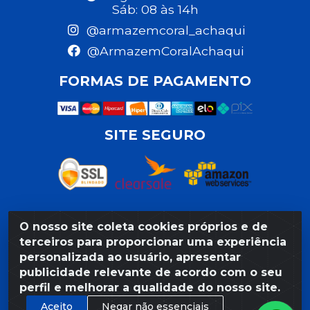
Sáb: 08 às 14h
@armazemcoral_achaqui
@ArmazemCoralAchaqui
FORMAS DE PAGAMENTO
SITE SEGURO
O nosso site coleta cookies próprios e de
Razão Social: Armazém Coral LTDA - Rua da Praia,
terceiros para proporcionar uma experiência
103 - São José - Recife/PE - CEP 50020-550 -
personalizada ao usuário, apresentar
CNPJ 11.623.188/0027-80
publicidade relevante de acordo com o seu
perfil e melhorar a qualidade do nosso site.
Aceito
Negar não essenciais