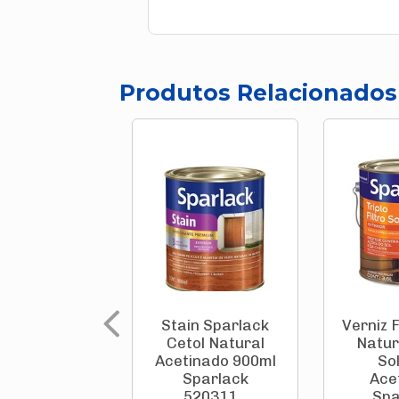
Produtos Relacionados
Stain Sparlack
Verniz F
Cetol Natural
Natur
Acetinado 900ml
So
Sparlack
Ace
520311...
Spa