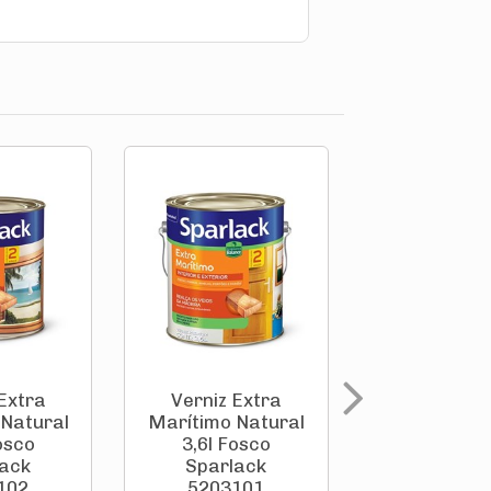
Extra
Verniz Extra
Verniz Neu
 Natural
Marítimo Natural
Brilhan
osco
3,6l Fosco
Castan
lack
Sparlack
Avermelhado
102
5203101
Sparlack 