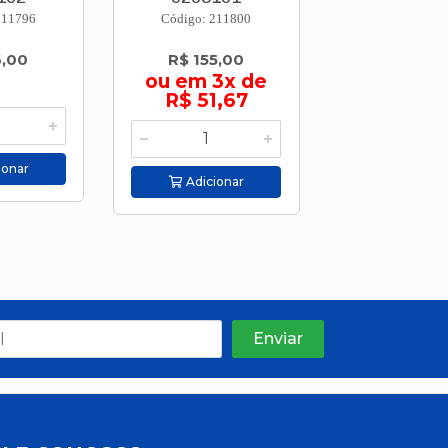
211796
Código: 211800
Código: 211
6,00
R$ 155,00
R$ 48,
ou em 3x de
R$ 51,67
ionar
Adicion
Adicionar