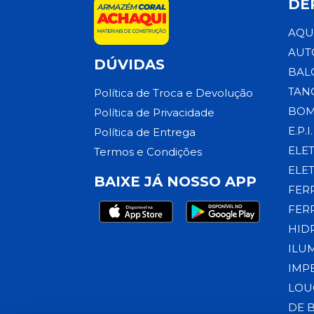
DE
AQU
AUT
DÚVIDAS
BAL
TAN
Política de Troca e Devolução
BOM
Política de Privacidade
E.P.I.
Política de Entrega
ELE
Termos e Condições
ELE
BAIXE JÁ NOSSO APP
FER
FER
HID
ILU
IMP
LOU
DE 