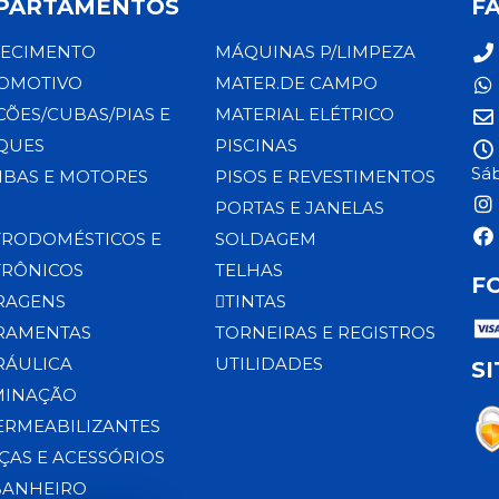
PARTAMENTOS
F
ECIMENTO
MÁQUINAS P/LIMPEZA
OMOTIVO
MATER.DE CAMPO
CÕES/CUBAS/PIAS E
MATERIAL ELÉTRICO
QUES
PISCINAS
Sáb
BAS E MOTORES
PISOS E REVESTIMENTOS
PORTAS E JANELAS
TRODOMÉSTICOS E
SOLDAGEM
TRÔNICOS
TELHAS
F
RAGENS
TINTAS
RAMENTAS
TORNEIRAS E REGISTROS
RÁULICA
UTILIDADES
S
MINAÇÃO
ERMEABILIZANTES
ÇAS E ACESSÓRIOS
BANHEIRO