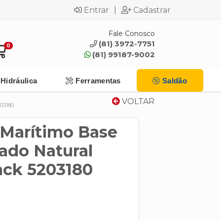
|
Entrar
Cadastrar
Fale Conosco
(81) 3972-7751
0
(81) 99187-9002
Hidráulica
Ferramentas
Saldão
VOLTAR
03180
 Marítimo Base
ado Natural
ack 5203180