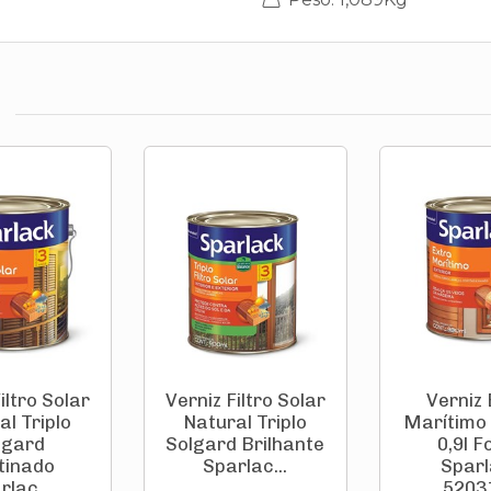
iltro Solar
Verniz Filtro Solar
Verniz 
al Triplo
Natural Triplo
Marítimo
lgard
Solgard Brilhante
0,9l F
tinado
Sparlac...
Spar
rlac...
5203