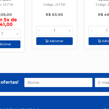
o: 211710
Código: 211745
Código: 
205,00
R$ 63,90
R$ 4
m 5x de
41,00
Adicionar
Adic
icionar
ofertas!