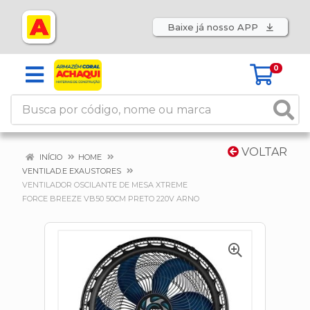
Baixe já nosso APP
0
VOLTAR
INÍCIO
HOME
VENTILAD.E EXAUSTORES
VENTILADOR OSCILANTE DE MESA XTREME
FORCE BREEZE VB50 50CM PRETO 220V ARNO