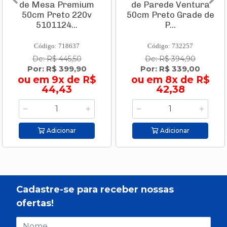
de Mesa Premium
de Parede Ventura
50cm Preto 220v
50cm Preto Grade de
5101124...
P...
Código: 718637
Código: 732257
De: R$ 445,50
De: R$ 394,90
Por: R$ 399,90
Por: R$ 339,00
ou em 9x de R$
ou em 8x de R$
44,43
42,38
Adicionar
Adicionar
Cadastre-se para receber nossas
ofertas!