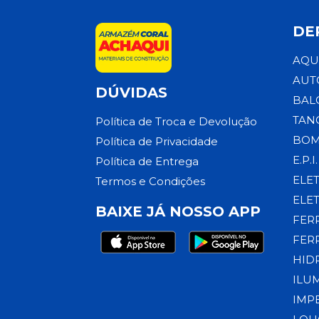
DE
AQU
AUT
DÚVIDAS
BAL
TAN
Política de Troca e Devolução
BOM
Política de Privacidade
E.P.I.
Política de Entrega
ELE
Termos e Condições
ELE
BAIXE JÁ NOSSO APP
FER
FER
HID
ILU
IMP