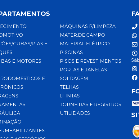
PARTAMENTOS
F
ECIMENTO
MÁQUINAS P/LIMPEZA
OMOTIVO
MATER.DE CAMPO
CÕES/CUBAS/PIAS E
MATERIAL ELÉTRICO
QUES
PISCINAS
Sáb
BAS E MOTORES
PISOS E REVESTIMENTOS
PORTAS E JANELAS
TRODOMÉSTICOS E
SOLDAGEM
TRÔNICOS
TELHAS
F
RAGENS
TINTAS
RAMENTAS
TORNEIRAS E REGISTROS
RÁULICA
UTILIDADES
S
MINAÇÃO
ERMEABILIZANTES