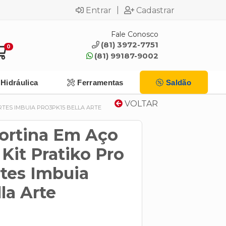
|
Entrar
Cadastrar
Fale Conosco
(81) 3972-7751
0
(81) 99187-9002
Hidráulica
Ferramentas
Saldão
VOLTAR
RTES IMBUIA PRO3PK15 BELLA ARTE
Cortina Em Aço
Kit Pratiko Pro
tes Imbuia
la Arte