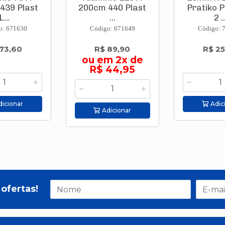
439 Plast
200cm 440 Plast
Pratiko 
L...
...
2 ..
o: 671630
Código: 671649
Código: 
73,60
R$ 89,90
R$ 25
ou em 2x de
R$ 44,95
icionar
Adic
Adicionar
ofertas!