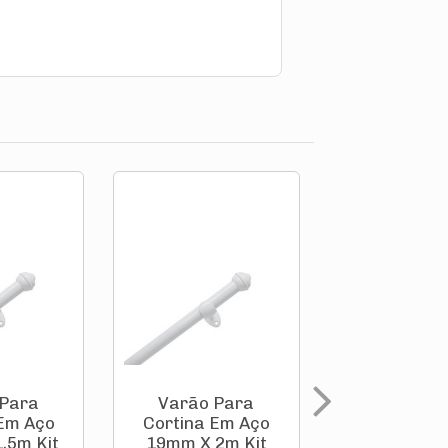
 Para
Varão Para
Varão P
 Em Aço
Cortina Em Aço
Cortina Fer
,5m Kit
19mm X 2m Kit
Pratiko 