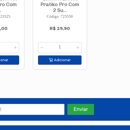
Pro Com
Pratiko Pro Com
Imbuia 19
.
2 Su...
Metro..
723525
Código: 723550
Código: 723
,00
R$ 29,90
R$ 29,9
ionar
Adicionar
Adicion