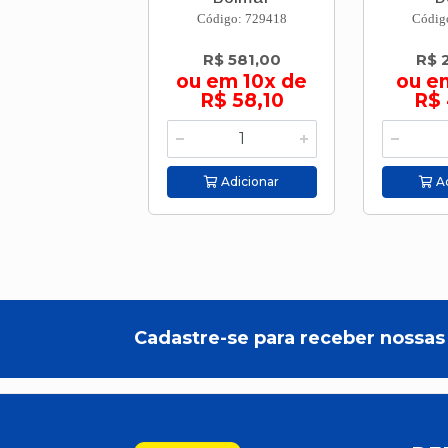
Código: 729418
Códig
R$ 581,00
R$ 
ou em 10x de
ou e
R$ 58,10
R$ 
Adicionar
Ad
Cadastre-se para receber nossas 