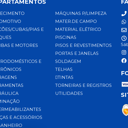
PARTAMENTOS
F
ECIMENTO
MÁQUINAS P/LIMPEZA
OMOTIVO
MATER.DE CAMPO
CÕES/CUBAS/PIAS E
MATERIAL ELÉTRICO
QUES
PISCINAS
Sáb
BAS E MOTORES
PISOS E REVESTIMENTOS
PORTAS E JANELAS
TRODOMÉSTICOS E
SOLDAGEM
TRÔNICOS
TELHAS
F
RAGENS
TINTAS
RAMENTAS
TORNEIRAS E REGISTROS
RÁULICA
UTILIDADES
S
MINAÇÃO
ERMEABILIZANTES
ÇAS E ACESSÓRIOS
BANHEIRO