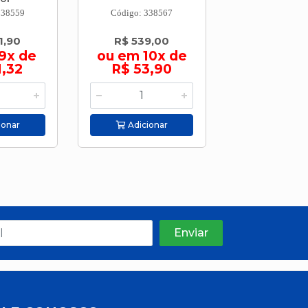
338559
Código: 338567
Código: 346
1,90
R$ 539,00
R$ 369,
9x de
ou em 10x de
ou em 9
1,32
R$ 53,90
R$ 41,
ionar
Adicionar
Adicion