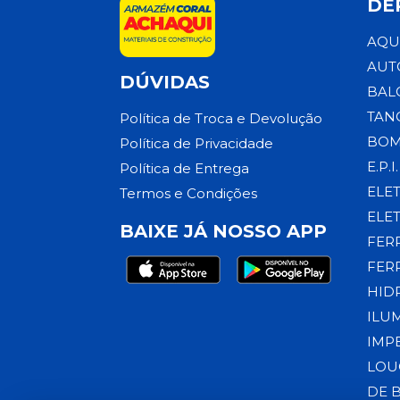
DE
AQU
AUT
DÚVIDAS
BAL
TAN
Política de Troca e Devolução
BOM
Política de Privacidade
E.P.I.
Política de Entrega
ELE
Termos e Condições
ELE
BAIXE JÁ NOSSO APP
FER
FER
HID
ILU
IMP
LOU
DE 