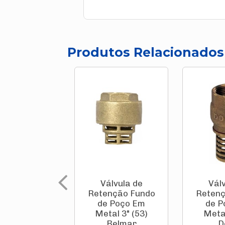
Produtos Relacionados
Válvula de
Vál
Retenção Fundo
Retenç
de Poço Em
de P
Metal 3" (53)
Meta
Belmar
D