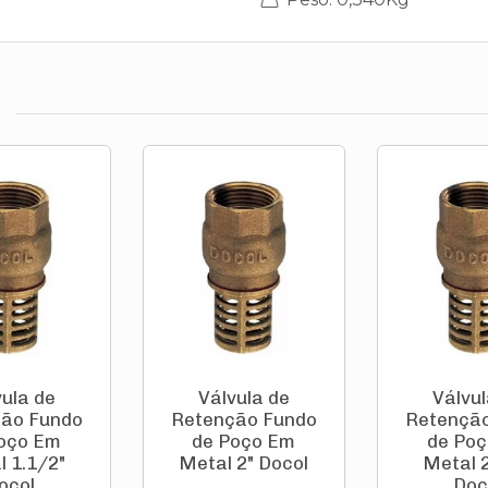
vula de
Válvula de
Válvul
ão Fundo
Retenção Fundo
Retençã
oço Em
de Poço Em
de Po
l 1.1/2"
Metal 2" Docol
Metal 2
ocol
Doc