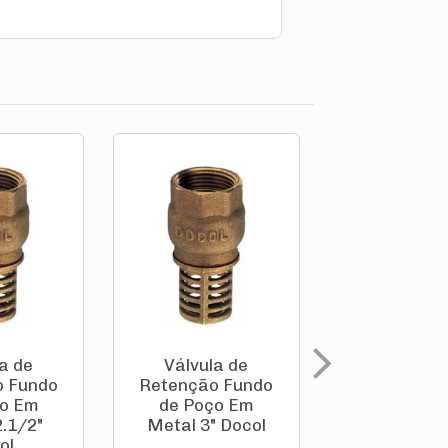
a de
Válvula de
Válvula 
o Fundo
Retenção Fundo
Retenç
ço Em
de Poço Em
Horizonta
.1/2"
Metal 3" Docol
Metal 1.1
ol
Docol