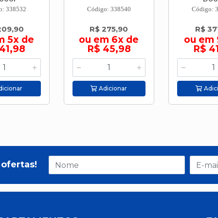
o: 338532
Código: 338540
Código: 
209,90
R$ 275,90
R$ 37
m 5x de
ou em 6x de
ou em 
41,98
R$ 45,98
R$ 4
icionar
Adicionar
Adic
ofertas!