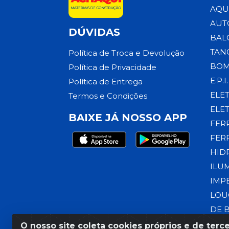
AQU
AUT
DÚVIDAS
BAL
TAN
Política de Troca e Devolução
BOM
Política de Privacidade
E.P.I.
Política de Entrega
ELE
Termos e Condições
ELE
BAIXE JÁ NOSSO APP
FER
FER
HID
ILU
IMP
LOU
DE 
O nosso site coleta cookies próprios e de terce