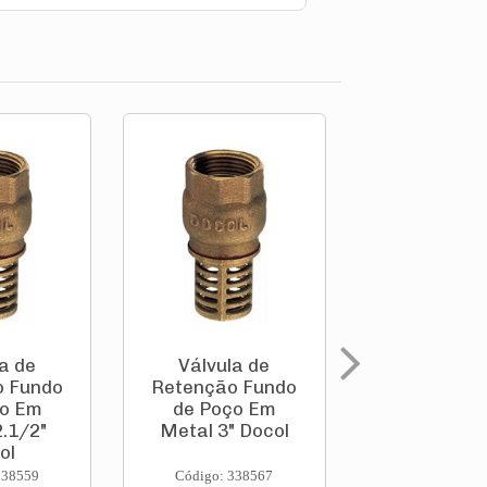
a de
Válvula de
Válvula 
o Fundo
Retenção Fundo
Retenç
ço Em
de Poço Em
Horizonta
.1/2"
Metal 3" Docol
Metal 1.1
ol
Docol
338559
Código: 338567
Código: 346