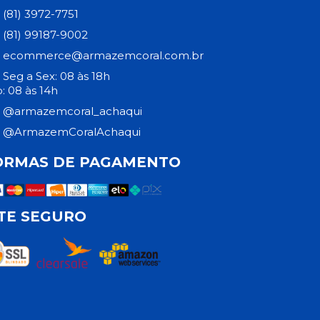
(81) 3972-7751
(81) 99187-9002
ecommerce@armazemcoral.com.br
Seg a Sex: 08 às 18h
: 08 às 14h
@armazemcoral_achaqui
@ArmazemCoralAchaqui
ORMAS DE PAGAMENTO
ITE SEGURO