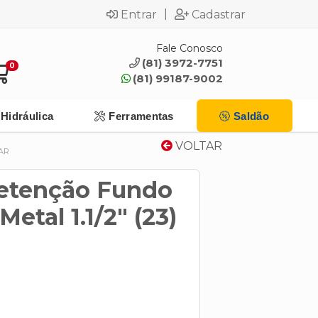
|
Entrar
Cadastrar
Fale Conosco
(81) 3972-7751
0
(81) 99187-9002
Hidráulica
Ferramentas
Saldão
VOLTAR
MAR
Retenção Fundo
etal 1.1/2" (23)