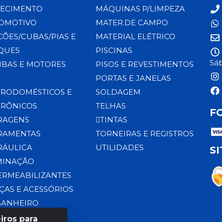
ECIMENTO
MÁQUINAS P/LIMPEZA
OMOTIVO
MATER.DE CAMPO
CÕES/CUBAS/PIAS E
MATERIAL ELÉTRICO
QUES
PISCINAS
Sáb
BAS E MOTORES
PISOS E REVESTIMENTOS
PORTAS E JANELAS
TRODOMÉSTICOS E
SOLDAGEM
TRÔNICOS
TELHAS
F
RAGENS
TINTAS
RAMENTAS
TORNEIRAS E REGISTROS
RÁULICA
UTILIDADES
S
MINAÇÃO
ERMEABILIZANTES
ÇAS E ACESSÓRIOS
BANHEIRO
iros para