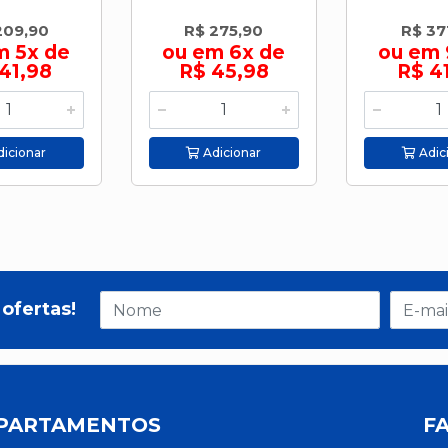
209,90
R$ 275,90
R$ 37
m 5x de
ou em 6x de
ou em 
41,98
R$ 45,98
R$ 4
icionar
Adicionar
Adic
ofertas!
PARTAMENTOS
F