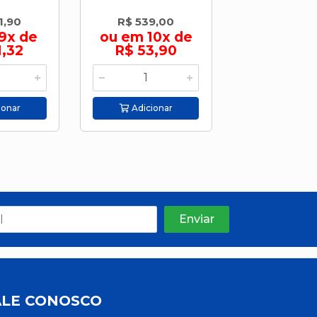
1,90
R$ 539,00
R$ 369,
9x de
ou em 10x de
ou em 9
1,32
R$ 53,90
R$ 41,
ionar
Adicionar
Adicion
ALE CONOSCO