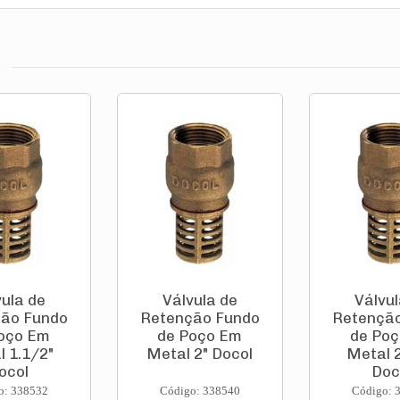
vula de
Válvula de
Válvul
ão Fundo
Retenção Fundo
Retençã
oço Em
de Poço Em
de Po
l 1.1/2"
Metal 2" Docol
Metal 2
ocol
Doc
o: 338532
Código: 338540
Código: 