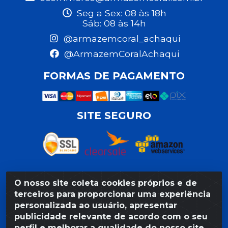
Seg a Sex: 08 às 18h
Sáb: 08 às 14h
@armazemcoral_achaqui
@ArmazemCoralAchaqui
FORMAS DE PAGAMENTO
SITE SEGURO
O nosso site coleta cookies próprios e de
Razão Social: Armazém Coral LTDA - Rua da Praia,
terceiros para proporcionar uma experiência
103 - São José - Recife/PE - CEP 50020-550 -
personalizada ao usuário, apresentar
CNPJ 11.623.188/0027-80
publicidade relevante de acordo com o seu
perfil e melhorar a qualidade do nosso site.