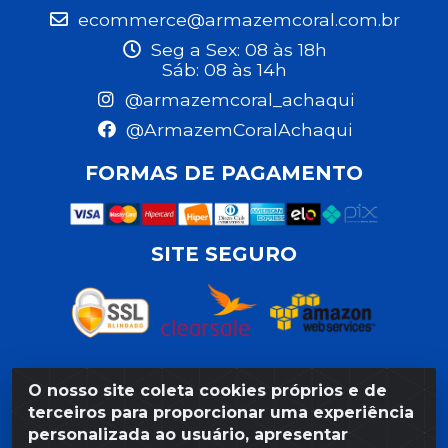
ecommerce@armazemcoral.com.br
Seg a Sex: 08 às 18h
Sáb: 08 às 14h
@armazemcoral_achaqui
@ArmazemCoralAchaqui
FORMAS DE PAGAMENTO
SITE SEGURO
O nosso site coleta cookies próprios e de
Razão Social: Armazém Coral LTDA - Rua da Praia, 103 -
terceiros para proporcionar uma experiência
São José - Recife/PE - CEP 50020-550 - CNPJ
personalizada ao usuário, apresentar
11.623.188/0027-80