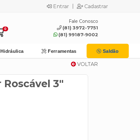
|
Entrar
Cadastrar
Fale Conosco
(81) 3972-7751
0
(81) 99187-9002
Hidráulica
Ferramentas
Saldão
VOLTAR
 Roscável 3"