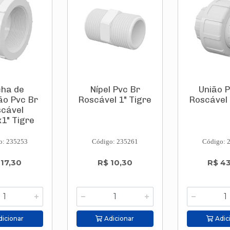
ha de
Nípel Pvc Br
União P
o Pvc Br
Roscável 1" Tigre
Roscável 
cável
x1" Tigre
o: 235253
Código: 235261
Código: 
 17,30
R$ 10,30
R$ 4
icionar
Adicionar
Adic