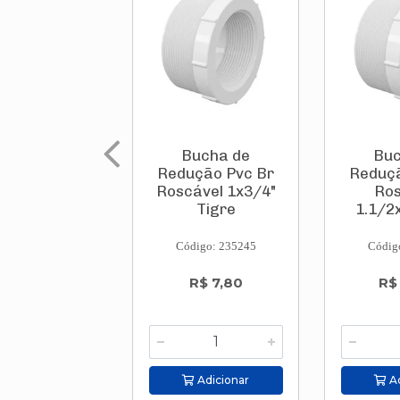
Bucha de
Buc
Redução Pvc Br
Reduçã
Roscável 1x3/4"
Ros
Tigre
1.1/2
Código: 235245
Códig
R$ 7,80
R$
Adicionar
Ad