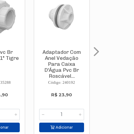
vc Br
Adaptador Com
Adaptador
1" Tigre
Anel Vedação
Anel Ved
Para Caixa
Para Ca
D'Água Pvc Br
D'Água Pv
Roscável...
Roscável
235288
Código: 240192
Código: 240
3,90
R$ 23,90
R$ 32,
ionar
Adicionar
Adicion