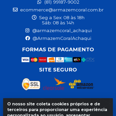
(81) 99187-9002
ecommerce@armazemcoral.com.br
Seg a Sex: 08 às 18h
Sáb: 08 às 14h
@armazemcoral_achaqui
@ArmazemCoralAchaqui
FORMAS DE PAGAMENTO
SITE SEGURO
O nosso site coleta cookies próprios e de
Razão Social: Armazém Coral LTDA - Rua da Praia,
terceiros para proporcionar uma experiência
103 - São José - Recife/PE - CEP 50020-550 -
personalizada ao usuário, apresentar