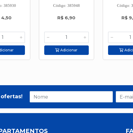
o: 385930
Código: 385948
Código: 
 4,50
R$ 6,90
R$ 9
icionar
Adicionar
Adic
ofertas!
PARTAMENTOS
F