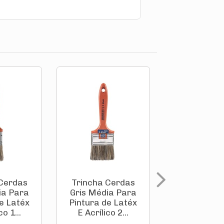
 Cerdas
Trincha Cerdas
Trincha C
ia Para
Gris Média Para
Gris Média
e Latéx
Pintura de Latéx
Pintura de 
co 1...
E Acrílico 2...
E Acrílico 