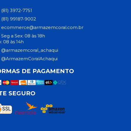
(81) 3972-7751
(81) 99187-9002
ecommerce@armazemcoral.com.br
Seg a Sex: 08 às 18h
: 08 às 14h
@armazemcoral_achaqui
@ArmazemCoralAchaqui
ORMAS DE PAGAMENTO
ITE SEGURO