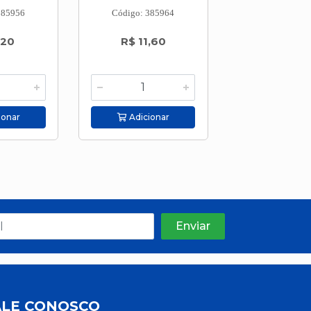
385956
Código: 385964
Código: 385
,20
R$ 11,60
R$ 15,2
ionar
Adicionar
Adicion
ALE CONOSCO