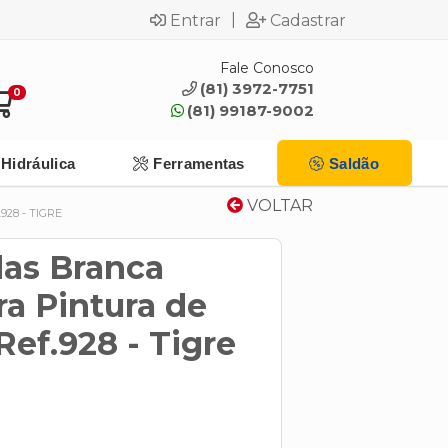
|
Entrar
Cadastrar
Fale Conosco
(81) 3972-7751
0
(81) 99187-9002
Hidráulica
Ferramentas
Saldão
VOLTAR
28 - TIGRE
das Branca
a Pintura de
 Ref.928 - Tigre