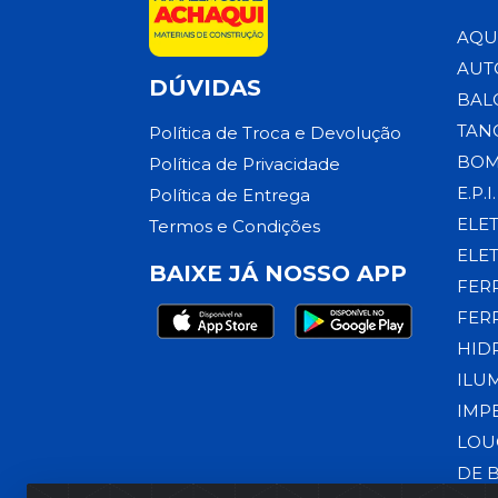
AQU
AUT
DÚVIDAS
BAL
TAN
Política de Troca e Devolução
BOM
Política de Privacidade
E.P.I.
Política de Entrega
ELE
Termos e Condições
ELE
BAIXE JÁ NOSSO APP
FER
FER
HID
ILU
IMP
LOU
DE 