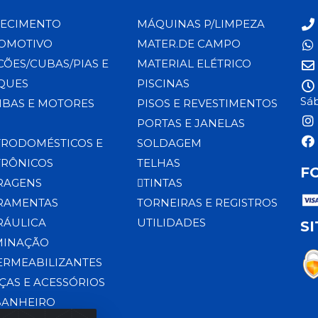
ECIMENTO
MÁQUINAS P/LIMPEZA
OMOTIVO
MATER.DE CAMPO
CÕES/CUBAS/PIAS E
MATERIAL ELÉTRICO
QUES
PISCINAS
Sáb
BAS E MOTORES
PISOS E REVESTIMENTOS
PORTAS E JANELAS
TRODOMÉSTICOS E
SOLDAGEM
TRÔNICOS
TELHAS
F
RAGENS
TINTAS
RAMENTAS
TORNEIRAS E REGISTROS
RÁULICA
UTILIDADES
S
MINAÇÃO
ERMEABILIZANTES
ÇAS E ACESSÓRIOS
BANHEIRO