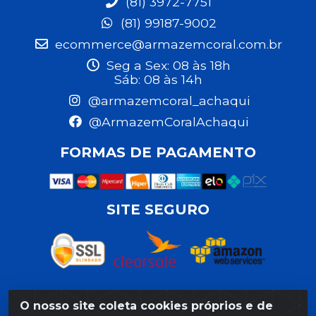
(81) 3972-7751
(81) 99187-9002
ecommerce@armazemcoral.com.br
Seg a Sex: 08 às 18h
Sáb: 08 às 14h
@armazemcoral_achaqui
@ArmazemCoralAchaqui
FORMAS DE PAGAMENTO
SITE SEGURO
O nosso site coleta cookies próprios e de
Razão Social: Armazém Coral LTDA - Rua da Praia, 103 -