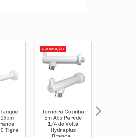
PROMOÇÃO
 Tanque
Torneira Cozinha
Tornei
 15cm
Em Abs Parede
Tanque/Ja
Branca
1/4 de Volta
Em Abs 1
9 Tigre
Hydraplus
Cross Br
Branca...
300000455 