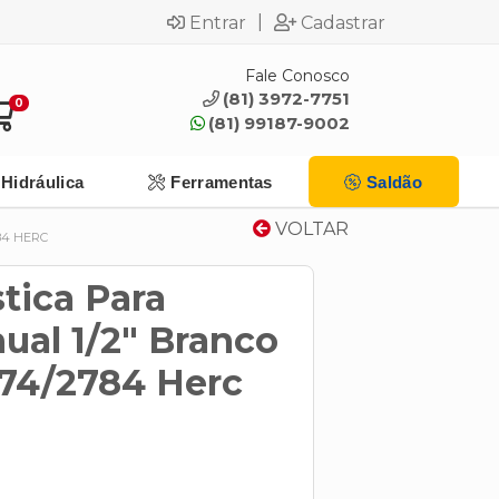
|
Entrar
Cadastrar
Fale Conosco
(81) 3972-7751
0
(81) 99187-9002
Hidráulica
Ferramentas
Saldão
VOLTAR
84 HERC
stica Para
ual 1/2" Branco
74/2784 Herc