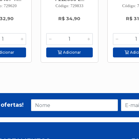
o: 729620
Código: 729833
Código: 
 32,90
R$ 34,90
R$ 31
icionar
Adicionar
Adic
ofertas!