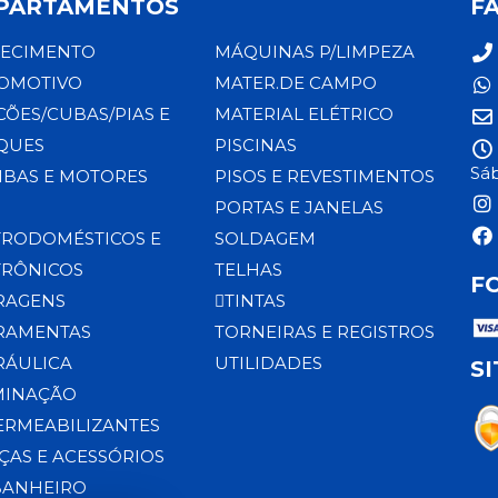
PARTAMENTOS
F
ECIMENTO
MÁQUINAS P/LIMPEZA
OMOTIVO
MATER.DE CAMPO
CÕES/CUBAS/PIAS E
MATERIAL ELÉTRICO
QUES
PISCINAS
Sáb
BAS E MOTORES
PISOS E REVESTIMENTOS
PORTAS E JANELAS
TRODOMÉSTICOS E
SOLDAGEM
TRÔNICOS
TELHAS
F
RAGENS
TINTAS
RAMENTAS
TORNEIRAS E REGISTROS
RÁULICA
UTILIDADES
S
MINAÇÃO
ERMEABILIZANTES
ÇAS E ACESSÓRIOS
BANHEIRO