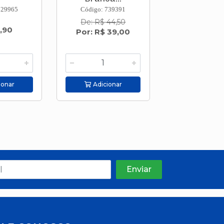
729965
Código: 739391
Código: 749
De: R$ 44,50
,90
R$ 31,0
Por: R$ 39,00
ionar
Adicionar
Adicion