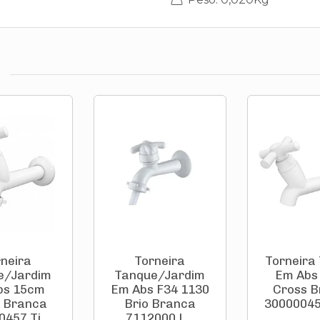
neira
Torneira
Torneira
e/Jardim
Tanque/Jardim
Em Abs
bs 15cm
Em Abs F34 1130
Cross 
 Branca
Brio Branca
30000045
457 Ti...
7112000 L...