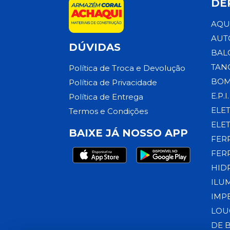
DE
AQU
AUT
DÚVIDAS
BAL
TAN
Política de Troca e Devolução
BOM
Política de Privacidade
E.P.I.
Política de Entrega
ELE
Termos e Condições
ELE
BAIXE JÁ NOSSO APP
FER
FER
HID
ILU
IMP
LOU
DE 