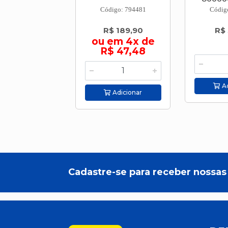
Código: 794481
Códig
R$ 189,90
R$
ou em 4x de
R$ 47,48
Ad
Adicionar
Cadastre-se para receber nossas 