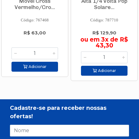
Móvel Cross
Alta 1/4 Volta Pop
Vermelho/Cro...
Solare...
Código: 767468
Código: 787710
R$ 63,00
R$ 129,90
ou em 3x de R$
43,30
Adicionar
Adicionar
Cadastre-se para receber nossas
ofertas!