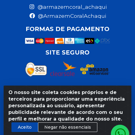
@armazemcoral_achaqui
@ArmazemCoralAchaqui
FORMAS DE PAGAMENTO
SITE SEGURO
O nosso site coleta cookies próprios e de
Razão Social: Armazém Coral LTDA - Rua da Praia,
terceiros para proporcionar uma experiência
103 - São José - Recife/PE - CEP 50020-550 -
personalizada ao usuário, apresentar
CNPJ 11.623.188/0027-80
publicidade relevante de acordo com o seu
perfil e melhorar a qualidade do nosso site.
Aceito
Negar não essenciais