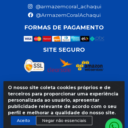
@armazemcoral_achaqui
@ArmazemCoralAchaqui
FORMAS DE PAGAMENTO
SITE SEGURO
O nosso site coleta cookies próprios e de
Razão Social: Armazém Coral LTDA - Rua da Praia,
terceiros para proporcionar uma experiência
103 - São José - Recife/PE - CEP 50020-550 -
personalizada ao usuário, apresentar
CNPJ 11.623.188/0027-80
publicidade relevante de acordo com o seu
perfil e melhorar a qualidade do nosso site.
Aceito
Negar não essenciais