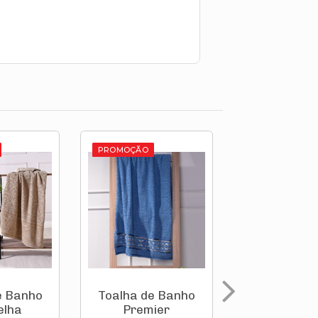
PROMOÇÃO
PROMOÇÃO
e Banho
Toalha de Banho
Toalha de 
elha
Premier
Premie