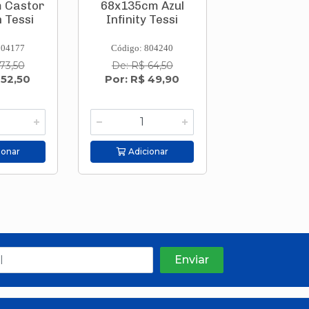
 Castor
68x135cm Azul
68x135cm 
 Tessi
Infinity Tessi
Tessi
804177
Código: 804240
Código: 804
73,50
De: R$ 64,50
De: R$ 64
 52,50
Por: R$ 49,90
Por: R$ 4
ionar
Adicionar
Adicion