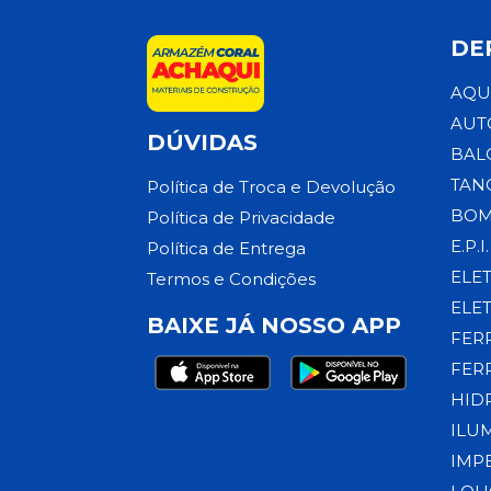
DE
AQU
AUT
DÚVIDAS
BAL
TAN
Política de Troca e Devolução
BOM
Política de Privacidade
E.P.I.
Política de Entrega
ELE
Termos e Condições
ELE
BAIXE JÁ NOSSO APP
FER
FER
HID
ILU
IMP