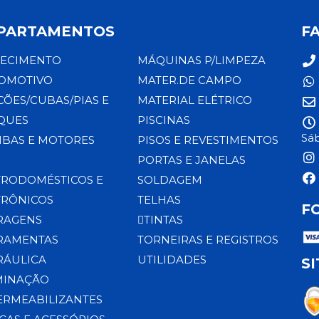
PARTAMENTOS
F
ECIMENTO
MÁQUINAS P/LIMPEZA
OMOTIVO
MATER.DE CAMPO
CÕES/CUBAS/PIAS E
MATERIAL ELÉTRICO
QUES
PISCINAS
Sáb
BAS E MOTORES
PISOS E REVESTIMENTOS
PORTAS E JANELAS
TRODOMÉSTICOS E
SOLDAGEM
TRÔNICOS
TELHAS
F
RAGENS
TINTAS
RAMENTAS
TORNEIRAS E REGISTROS
RÁULICA
UTILIDADES
S
MINAÇÃO
ERMEABILIZANTES