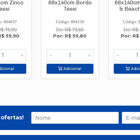
cm Zinco
68x140cm Bordo
68x140cm
essi
Tessi
& Beach
o: 804037
Código: 804150
Código: 
R$ 75,90
De: R$ 73,50
De: R$ 
R$ 59,90
Por: R$ 59,80
Por: R$
icionar
Adicionar
Adic
ofertas!