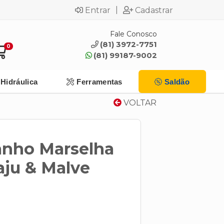
|
Entrar
Cadastrar
Fale Conosco
(81) 3972-7751
0
(81) 99187-9002
Hidráulica
Ferramentas
Saldão
VOLTAR
anho Marselha
ju & Malve