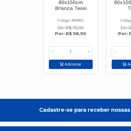
80x150cm
80x150
Branca Tessi
T
Código: 804002
Códig
De: R$ 75,90
De: 
Por: R$ 58,90
Por: 
Adicionar
Ad
Cadastre-se para receber nossas 